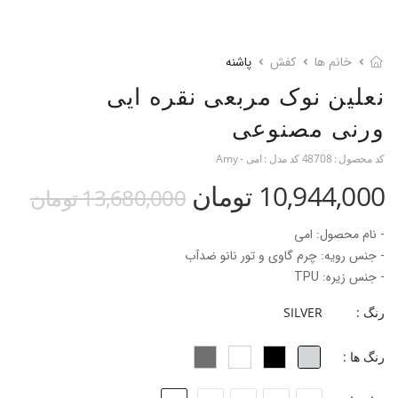
خانم ها
کفش
پاشنه
نعلین نوک مربعی نقره ایی
ورنی مصنوعی
کد محصول :
48708
کد مدل :
امی - Amy
10,944,000 تومان
13,680,000 تومان
- نام محصول: امی
- جنس رویه: چرم گاوی و تور نانو ضدآب
- جنس زیره: TPU
- جنس آستر: چرم بزی
رنگ :
SILVER
- جنس پاشنه: ABS
-ارتفاع پاشنه: ۹.۵ سانتی‌متر
رنگ ها :
- بند قابل تنظیم روی پا