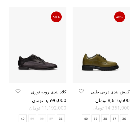
50%
40%
کفش بندی دربی طبی
کلاد بندی رویه توری
بو
8,616,600 تومان
5,596,000 تومان
00
14,361,000 تومان
11,192,000 تومان
40
39
38
37
36
40
39
38
37
36