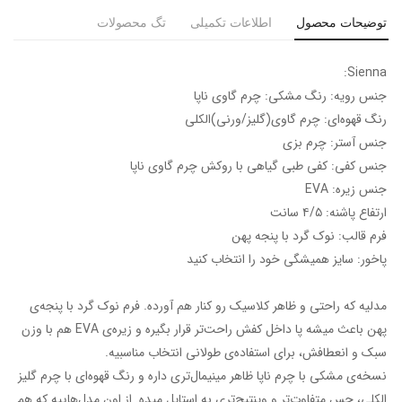
توضیحات محصول
اطلاعات تکمیلی
تگ محصولات
Sienna:
جنس رویه: رنگ مشکی: چرم گاوی ناپا
رنگ قهوه‌ای: چرم گاوی(گلیز/ورنی)الکلی
جنس آستر: چرم بزی
جنس کفی: کفی طبی گیاهی با روکش چرم گاوی ناپا
جنس زیره: EVA
ارتفاع پاشنه: ۴/۵ سانت
فرم قالب: نوک گرد‌ با پنجه پهن
پاخور: سایز همیشگی خود را انتخاب کنید
مدلیه که راحتی و ظاهر کلاسیک رو کنار هم آورده. فرم نوک گرد با پنجه‌ی
پهن باعث میشه پا داخل کفش راحت‌تر قرار بگیره و زیره‌ی EVA هم با وزن
سبک و انعطافش، برای استفاده‌ی طولانی انتخاب مناسبیه.
نسخه‌ی مشکی با چرم ناپا ظاهر مینیمال‌تری داره و رنگ قهوه‌ای با چرم گلیز
الکلی، حس متفاوت‌تر و وینتیج‌تری به استایل میده. از اون مدل‌هاییه که هم