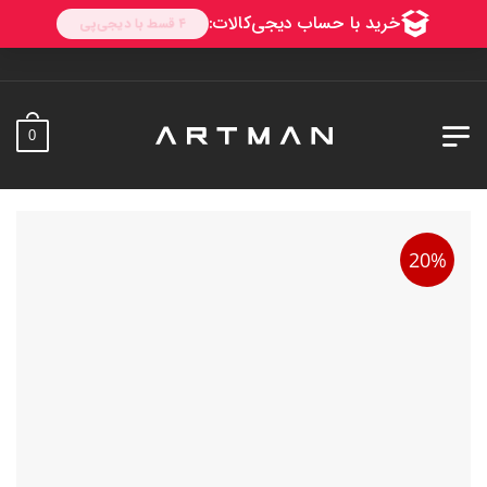
0
20%