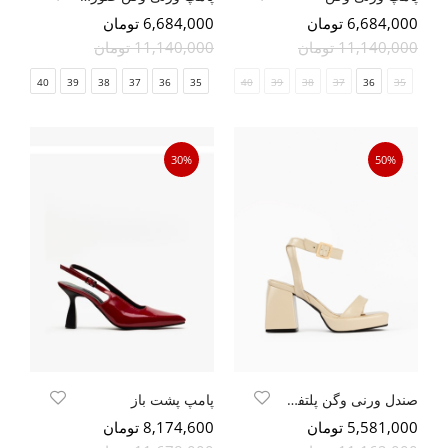
6,684,000 تومان
6,684,000 تومان
11,140,000 تومان
11,140,000 تومان
41
40
39
38
37
36
35
41
40
39
38
37
36
35
30%
50%
صندل ورنی وگن پلتفرم
پامپ پشت باز
5,581,000 تومان
8,174,600 تومان