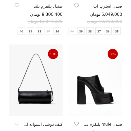
صندل استرپ آپ
صندل پلتفرم بلند
5,049,000 تومان
8,306,400 تومان
10,098,000 تومان
13,844,000 تومان
40
39
38
37
36
41
40
39
38
37
36
35
10%
30%
صندل mule پلتفرم بلند
کیف دوشی استوانه ایی