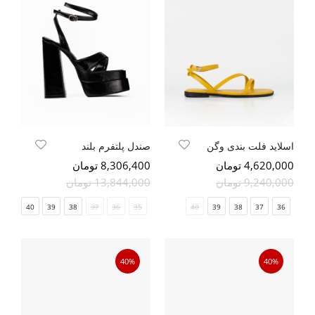
اسلاید فلت بندی وگن
صندل پلتفرم بلند
4,620,000 تومان
8,306,400 تومان
9,240,000 تومان
13,844,000 تومان
41
40
39
38
37
36
35
40
39
38
37
36
40%
40%