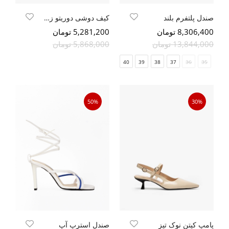
صندل پلتفرم بلند
کیف دوشی دوریتو زرشکی
8,306,400 تومان
5,281,200 تومان
13,844,000 تومان
5,868,000 تومان
40
39
38
37
36
35
50%
30%
پامپ کیتن نوک تیز
صندل استرپ آپ