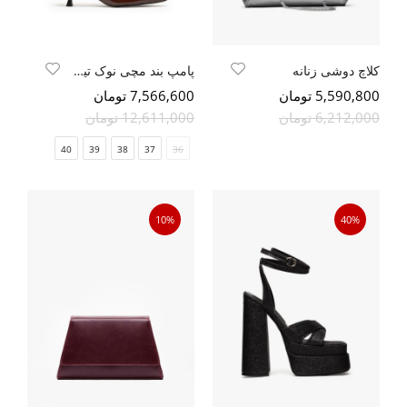
کلاچ دوشی زنانه
پامپ بند مچی نوک‌ تیز جگری ورنی چروک
5,590,800 تومان
7,566,600 تومان
6,212,000 تومان
12,611,000 تومان
40
39
38
37
36
10%
40%