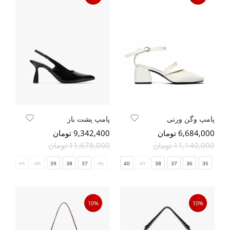
پامپ وگن ورنی
پامپ پشت باز
6,684,000 تومان
9,342,400 تومان
11,140,000 تومان
11,678,000 تومان
41
40
39
38
37
36
41
40
39
38
37
36
35
10%
10%