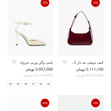
50%
10%
کیف دوشی بند دار کمربندی دوریتو
پامپ وگن ورنی چروک
5,111,100 تومان
5,057,000 تومان
5,679,000 تومان
10,114,000 تومان
40
39
38
37
36
35
40%
50%