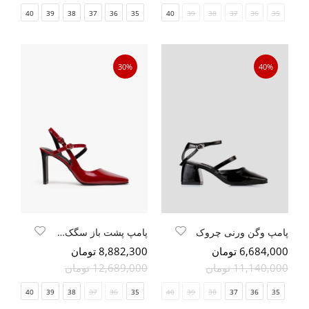
41
40
39
38
37
36
35
41
40
39
38
37
36
35
30%
40%
پامپ وگن ورنی چروک
پامپ پشت باز سگک دار پاشنه کتابی
6,684,000 تومان
8,882,300 تومان
11,140,000 تومان
12,689,000 تومان
40
39
38
37
36
35
41
40
39
38
37
36
35