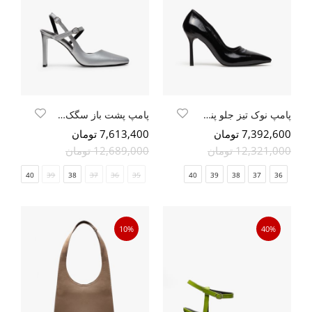
پامپ نوک تیز جلو پنجره مشکی ورنی
پامپ پشت باز سگک دار پاشنه کتابی
7,392,600 تومان
7,613,400 تومان
12,321,000 تومان
12,689,000 تومان
40
39
38
37
36
35
40
39
38
37
36
10%
40%