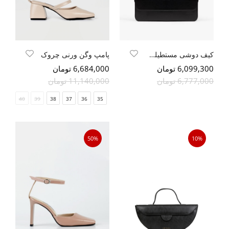
کیف دوشی مستطیلی مگنتی
پامپ وگن ورنی چروک
6,099,300 تومان
6,684,000 تومان
6,777,000 تومان
11,140,000 تومان
41
40
39
38
37
36
35
50%
10%