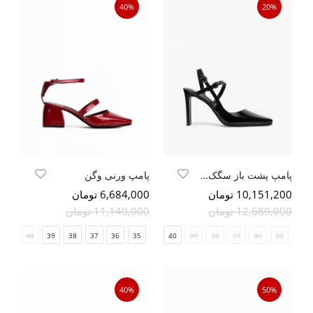
40%
20%
پامپ پشت باز سگک دار پاشنه کتابی
پامپ ورنی وگن
10,151,200 تومان
6,684,000 تومان
12,689,000 تومان
11,140,000 تومان
41
40
39
38
37
36
35
40
39
38
37
36
35
40%
50%