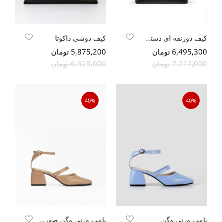
کیف ذوزنقه ای دستی بند بلند
کیف دوشی داکوتا
6,495,300 تومان
5,875,200 تومان
7,217,000 تومان
6,528,000 تومان
40%
40%
پامپ ورنی وگن
پامپ ورنی وگن صورتی روشن