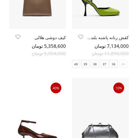
کفش زنانه پاشنه بلند دهانه اریب
کیف دوشی هلالی
7,134,000 تومان
5,358,600 تومان
11,890,000 تومان
5,954,000 تومان
40
39
38
37
36
35
40%
10%