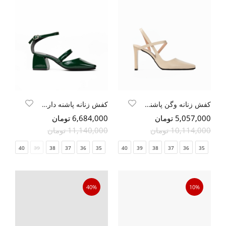
کفش زنانه وگن پاشنه بلند
کفش زنانه پاشنه دار بغل باز
5,057,000 تومان
6,684,000 تومان
10,114,000 تومان
11,140,000 تومان
41
40
39
38
37
36
35
41
40
39
38
37
36
35
40%
10%