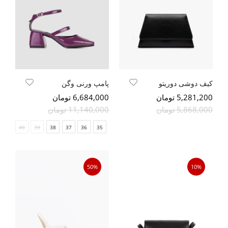
کیف دوشی دوریتو
پامپ ورنی وگن
5,281,200 تومان
6,684,000 تومان
5,868,000 تومان
11,140,000 تومان
41
40
39
38
37
36
35
50%
10%