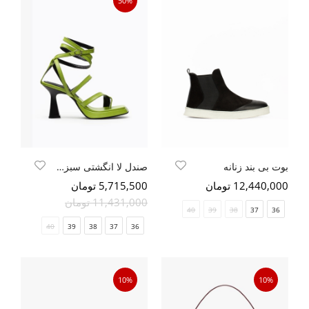
50%
بوت بی بند زنانه
صندل لا انگشتی سبز لیمویی
12,440,000 تومان
5,715,500 تومان
11,431,000 تومان
40
39
38
37
36
40
39
38
37
36
10%
10%