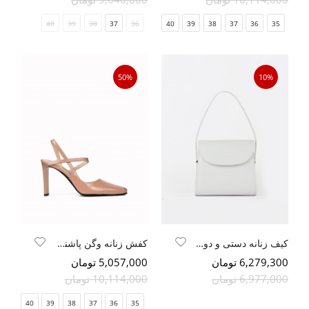
40
39
38
37
36
41
40
39
38
37
36
35
50%
10%
کیف زنانه دستی و دوشی
کفش زنانه وگن پاشنه بلند
6,279,300 تومان
5,057,000 تومان
6,977,000 تومان
10,114,000 تومان
41
40
39
38
37
36
35