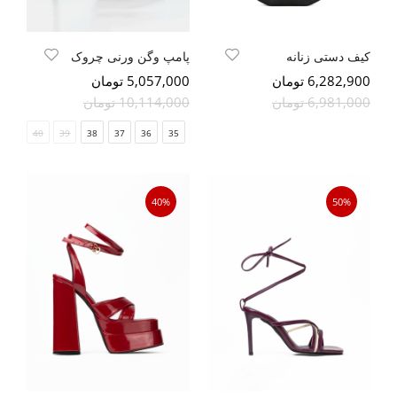
کیف دستی زنانه
پامپ وگن ورنی چروک
6,282,900 تومان
5,057,000 تومان
6,981,000 تومان
10,114,000 تومان
40
39
38
37
36
35
40%
50%