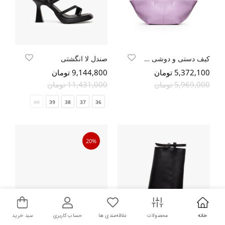
کیف دستی و دوشی ذوزنقه
صندل لا انگشتی
5,372,100 تومان
9,144,800 تومان
5,969,000 تومان
11,431,000 تومان
40
39
38
37
36
20%
خانه
محصولات
علاقه‌مندی ها
حساب کاربری
سبد خرید