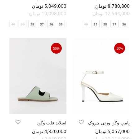
8,780,800 تومان
5,049,000 تومان
12,544,000 تومان
10,098,000 تومان
41
40
39
38
37
36
35
40
39
38
37
36
50%
50%
پامپ وگن ورنی چروک
اسلاید فلت وگن
5,057,000 تومان
4,820,000 تومان
10,114,000 تومان
9,640,000 تومان