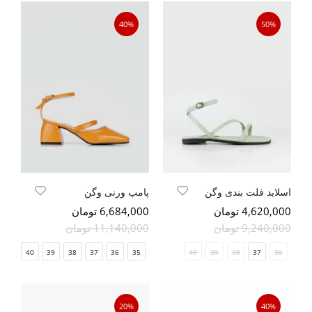
40%
50%
اسلاید فلت بندی وگن
پامپ ورنی وگن
4,620,000 تومان
6,684,000 تومان
9,240,000 تومان
11,140,000 تومان
41
40
39
38
37
36
35
40
39
38
37
36
20%
40%