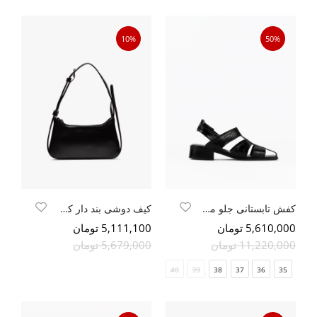
10%
50%
کفش تابستانی جلو مربعی
کیف دوشی بند دار کمربندی دوریتو
5,610,000 تومان
5,111,100 تومان
11,220,000 تومان
5,679,000 تومان
41
40
39
38
37
36
35