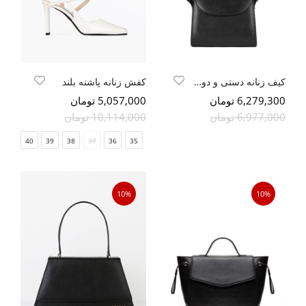
کیف زنانه دستی و دوشی
کفش زنانه پاشنه بلند
6,279,300 تومان
5,057,000 تومان
6,977,000 تومان
10,114,000 تومان
41
40
39
38
37
36
35
10%
10%