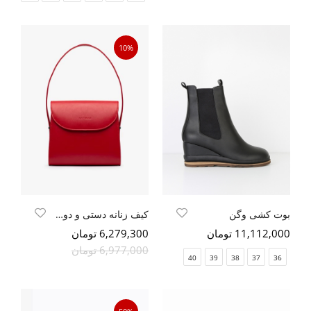
10%
بوت کشی وگن
کیف زنانه دستی و دوشی
11,112,000 تومان
6,279,300 تومان
6,977,000 تومان
40
39
38
37
36