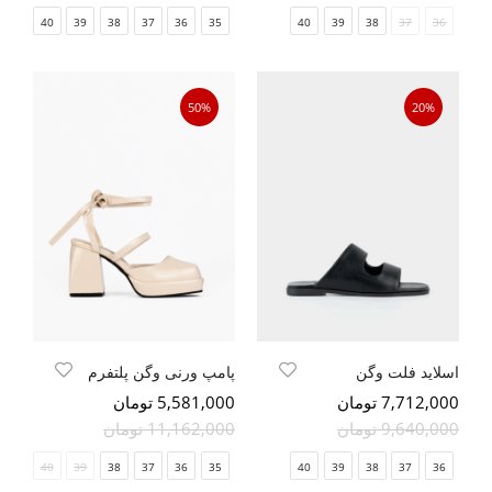
40
39
38
37
36
35
40
39
38
37
36
50%
20%
اسلاید فلت وگن
پامپ ورنی وگن پلتفرم
7,712,000 تومان
5,581,000 تومان
9,640,000 تومان
11,162,000 تومان
41
40
39
38
37
36
35
40
39
38
37
36