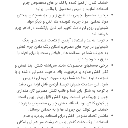
خشک شدن از تمیز کننده یا لک بر های مخصوص چرم
استفاده نمایید و سپس محصول را واکس بزنید.
برخورد محصول چرمی با سطوح زبر و تیز، همچنین ریختن
مواد غذایی، مواد چرب، شوینده ها، الکل و دیگر مواد
شیمیایی روی آن باعث تغییر غیر قابل بازگشت در ظاهر چرم
خواهد شد.
با توجه به عدم استفاده آرتمن از تثبیت کننده های رنگ
شیمیایی در چرم های مصرفی، امکان رنگ دادن چرم کفش
به جوراب شما در استفاده های طولانی مدت یا برای افراد با
تعرق بالا وجود دارد.
برخی قسمتهای محصولات مانند سرپاشنه کفش، بند کفش و
کفی کفش علاوه بر مرغوبیت بالا، ماهیت مصرفی داشته و با
توجه به نوع استفاده شما باید بصورت دوره ای تعویض
شود. این خدمات همواره توسط آرتمن قابل ارایه می باشد.
با توجه به شکل پای شما و قالب کفش مصرفی تان مقداری
چین و چروک در قسمت رویه کفش قابل پیش بینی است.
پر کردن کفش بوسیله قالب های چوبی مخصوص یا پارچه
خشک می تواند این چروک ها را به حداقل برساند.
داشتن تعداد متنوعی کفش برای استفاده روزمره و عدم
استفاده از یک جفت کفش بصورت پشت سر هم این امکان