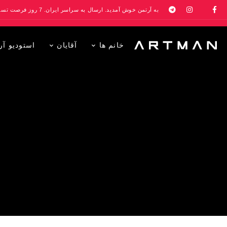
به آرتمن خوش آمدید. ارسال به سراسر ایران. 7 روز فرصت تست در منزل. 1 سال خدمات پس از فروش.
خانم ها
آقایان
استودیو آر