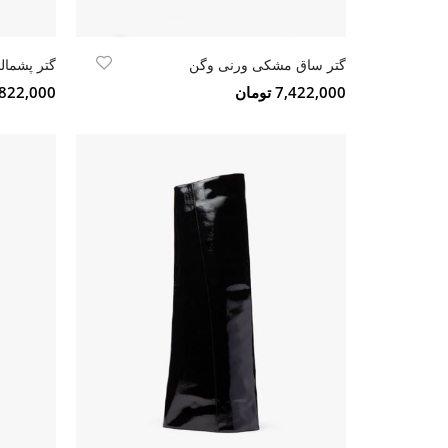
گتر ساق مشکی ورنی وگن
گتر پشمالو
7,422,000 تومان
5,822,000 تو