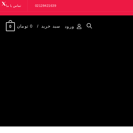
02128421639
تماس با ما
سبد خرید
0 تومان
ورود
0