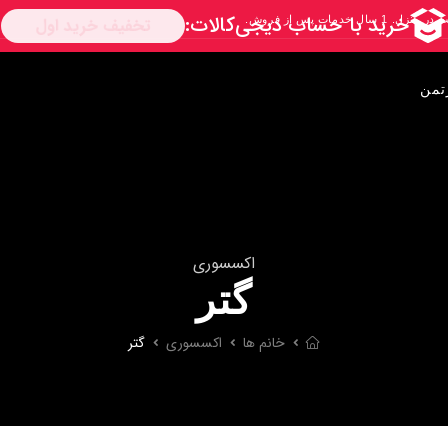
تمن
اکسسوری
گتر
خانم ها
اکسسوری
گتر