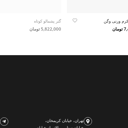
کرم ورنی وگن
گتر پشمالو کوتاه
مان
5,822,000 تومان
تهران، خیابان کریمخان،
خیابان سنایی، بالاتر از خیابان