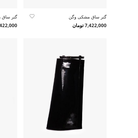
گتر ساق مشکی وگن
گتر ساق 
7,422,000 تومان
7,422,000 تو