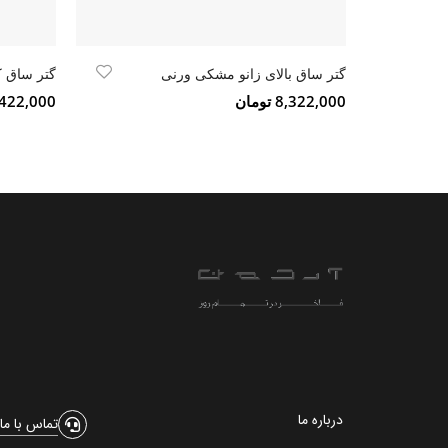
گتر ساق بالای زانو مشکی ورنی
گتر ساق 
8,322,000 تومان
7,422,000 تو
درباره ما
تماس با ما