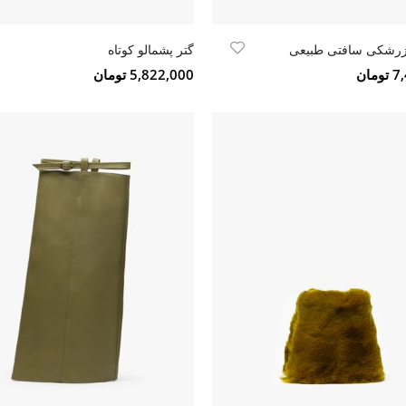
زرشکی سافتی طبیعی
گتر پشمالو کوتاه
مان
5,822,000 تومان