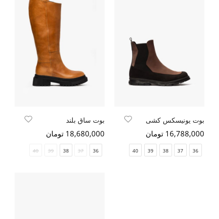
بوت یونیسکس کشی
بوت ساق بلند
16,788,000 تومان
18,680,000 تومان
40
39
38
37
36
40
39
38
37
36