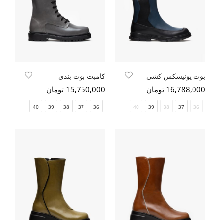
بوت یونیسکس کشی
کامبت بوت بندی
16,788,000 تومان
15,750,000 تومان
40
39
38
37
36
40
39
38
37
36