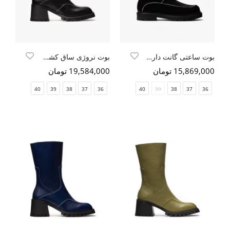
بوت ساعتی گانت دار زیپی مشکی نبوک
بوت نروژی ساق کشی زیپدار مشکی سافتی
15,869,000 تومان
19,584,000 تومان
40
39
38
37
36
40
39
38
37
36