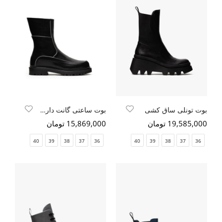
بوت تونلی ساق کشی
بوت ساعتی گانت دار زیپی
19,585,000 تومان
15,869,000 تومان
40
39
38
37
36
40
39
38
37
36