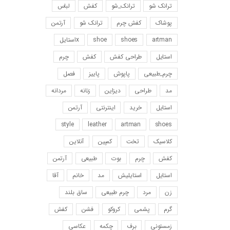
ترانک شو
ترانک_شو
کفش
لباس
پوشاک
کفش چرم
ترانک شو
آرتمن
artman
shoes
shoe
xاستایل
استایل
طراحی کفش
کفش
چرم
چرم_طبیعی
پاپوش
پاییز
فصل
مد
طراحی
دیزاین
زنانه
مردانه
استایل
خرید
اینترنتی
آرتمن
style
leather
artman
shoes
کلاسیک
تخت
کمپین
آنلاین
کفش
چرم
بوت
طبیعی
آرتمن
استایل
استایلیش
مد
خانم
آقا
زن
مرد
چرم طبیعی
ساق بلند
گرم
پشمی
کروکو
فشن
کفش
زمستونی
برف
چکمه
عکاسی