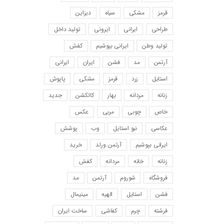
قرمز
مشکی
سیاه
دیزاین
طراحی
ایرانی
ایرونی
تولید داخل
تولید وطن
ایرانی بپوشیم
کفش
آرتمن
مد
فشن
ایران
ایرانی
استایل
زرد
قرمز
مشکی
پاپوش
زنانه
مردانه
بهار
کالکشن
جدید
خاص
چوبی
مربی
عکس
عکاسی
نیو استایل
وب
پوشش
ایرانی بپوشیم
آرتمن ورلد
خرید
زنانه
خانه
مردانه
کفش
فروشگاه
شوروم
آرتمن
مد
فشن
استایل
الهیه
مینیمال
فرشته
چرم
کفاشی
ساخت ایران