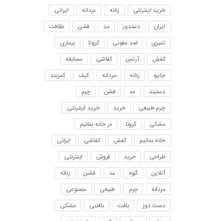
خرید اینترنتی
زنانه
مردانه
ایرانی
ایران
دستدوز
مد
فشن
نظافت
تمیزی
ضد عفونی
کرونا
بیماری
کفش
آرتمن
کفاشی
مسابقه
جایزه
زنانه
مردانه
کیف
کمربند
دستبند
مد
فشن
چرم
چرم طبیعی
خرید
خرید اینترنتی
مشکی
کرونا
در خانه بمانیم
خانه بمانیم
کفش
کفاشی
ایرانی
طراحی
خرید
فروش
اینترنتی
آنلاین
گیوه
مد
فشن
زنانه
مردانه
چرم
طبیعی
مصنوعی
دست دوز
بافت
بافتنی
مشکی