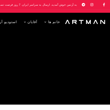
به آرتمن خوش آمدید. ارسال به سراسر ایران. 7 روز فرصت تست در منزل. 1 سال خدمات پس از فروش.
خانم ها
آقایان
استودیو آر