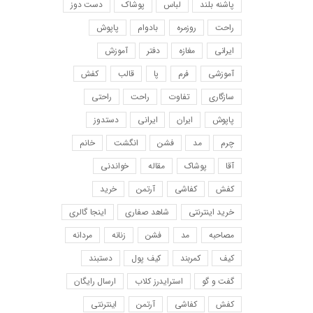
پاشنه بلند
لباس
پوشاک
دست دوز
راحت
روزمره
بادوام
پاپوش
ایرانی
مغازه
دفتر
آموزش
آموزشی
فرم
پا
قالب
کفش
سازگاری
تفاوت
راحت
راحتی
پاپوش
ایران
ایرانی
دستدوز
چرم
مد
فشن
انگشت
خانم
آقا
پوشاک
مقاله
خواندنی
کفش
کفاشی
آرتمن
خرید
خرید اینترنتی
شاهد صفاری
اینجا گالری
مصاحبه
مد
فشن
زنانه
مردانه
کیف
کمربند
کیف پول
دستبند
گفت و گو
استرایدرز کلاب
ارسال رایگان
کفش
کفاشی
آرتمن
اینترنتی