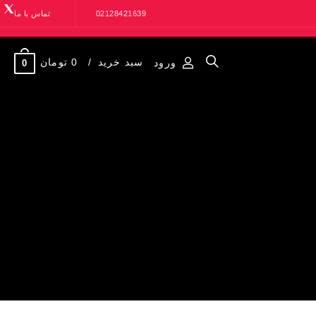
02128421639
تماس با ما
سبد خرید
0 تومان
ورود
0