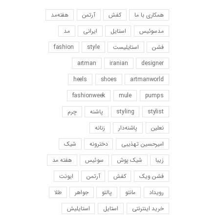
همکاری با ما
کفش
آرتمن
هفته‌مد
مد‌سوئیس
استایل
ایرانی
مد
فشن
استایلیست
style
fashion
artman
iranian
designer
heels
shoes
artmanworld
fashionweek
mule
pumps
stylist
styling
پاشنه
چرم
نعلین
پاشنه‌دار
زنانه
امیرحسین‌ تهذیبی
دخترونه
شیک
زیبا
شیک پوش
سوئیس
هفته مد
فشن ویک
کفش
آرتمن
ایونت
رویداد
مانتو
پالتو
جواهر
طلا
خرید اینترنتی
استایل
استایلیش