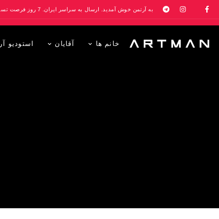
به آرتمن خوش آمدید. ارسال به سراسر ایران. 7 روز فرصت تست در منزل. 1 سال خدمات پس از فروش.
خانم ها
آقایان
استودیو آر