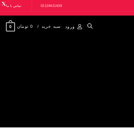
02128421639
تماس با ما
سبد خرید
0 تومان
ورود
0