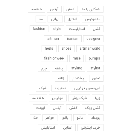
همکاری با ما
کفش
آرتمن
هفته‌مد
مد‌سوئیس
استایل
ایرانی
مد
فشن
استایلیست
style
fashion
artman
iranian
designer
heels
shoes
artmanworld
fashionweek
mule
pumps
stylist
styling
پاشنه
چرم
نعلین
پاشنه‌دار
زنانه
امیرحسین‌ تهذیبی
دخترونه
شیک
زیبا
شیک پوش
سوئیس
هفته مد
فشن ویک
کفش
آرتمن
ایونت
رویداد
مانتو
پالتو
جواهر
طلا
خرید اینترنتی
استایل
استایلیش