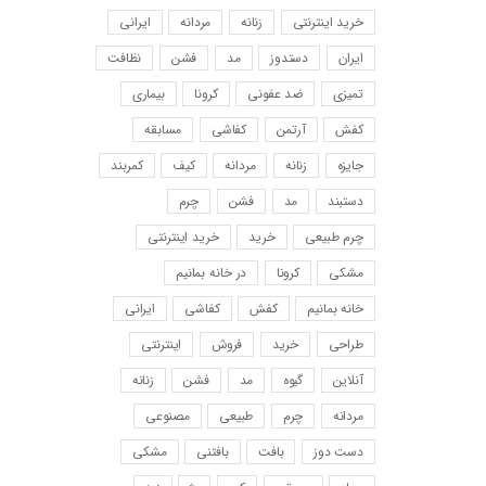
خرید اینترنتی
زنانه
مردانه
ایرانی
ایران
دستدوز
مد
فشن
نظافت
تمیزی
ضد عفونی
کرونا
بیماری
کفش
آرتمن
کفاشی
مسابقه
جایزه
زنانه
مردانه
کیف
کمربند
دستبند
مد
فشن
چرم
چرم طبیعی
خرید
خرید اینترنتی
مشکی
کرونا
در خانه بمانیم
خانه بمانیم
کفش
کفاشی
ایرانی
طراحی
خرید
فروش
اینترنتی
آنلاین
گیوه
مد
فشن
زنانه
مردانه
چرم
طبیعی
مصنوعی
دست دوز
بافت
بافتنی
مشکی