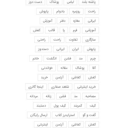
پاشنه بلند
لباس
پوشاک
دست دوز
راحت
روزمره
بادوام
پاپوش
ایرانی
مغازه
دفتر
آموزش
آموزشی
فرم
پا
قالب
کفش
سازگاری
تفاوت
راحت
راحتی
پاپوش
ایران
ایرانی
دستدوز
چرم
مد
فشن
انگشت
خانم
آقا
پوشاک
مقاله
خواندنی
کفش
کفاشی
آرتمن
خرید
خرید اینترنتی
شاهد صفاری
اینجا گالری
مصاحبه
مد
فشن
زنانه
مردانه
کیف
کمربند
کیف پول
دستبند
گفت و گو
استرایدرز کلاب
ارسال رایگان
کفش
کفاشی
آرتمن
اینترنتی