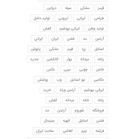
قرمز
مشکی
سیاه
دیزاین
طراحی
ایرانی
ایرونی
تولید داخل
تولید وطن
ایرانی بپوشیم
کفش
آرتمن
مد
فشن
ایران
ایرانی
استایل
زرد
قرمز
مشکی
پاپوش
زنانه
مردانه
بهار
کالکشن
جدید
خاص
چوبی
مربی
عکس
عکاسی
نیو استایل
وب
پوشش
ایرانی بپوشیم
آرتمن ورلد
خرید
زنانه
خانه
مردانه
کفش
فروشگاه
شوروم
آرتمن
مد
فشن
استایل
الهیه
مینیمال
فرشته
چرم
کفاشی
ساخت ایران