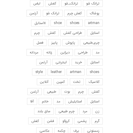
ترانک شو
ترانک_شو
کفش
لباس
پوشاک
کفش چرم
ترانک شو
آرتمن
artman
shoes
shoe
xاستایل
استایل
طراحی کفش
کفش
چرم
چرم_طبیعی
پاپوش
پاییز
فصل
مد
طراحی
دیزاین
زنانه
مردانه
استایل
خرید
اینترنتی
آرتمن
style
leather
artman
shoes
کلاسیک
تخت
کمپین
آنلاین
کفش
چرم
بوت
طبیعی
آرتمن
استایل
استایلیش
مد
خانم
آقا
زن
مرد
چرم طبیعی
ساق بلند
گرم
پشمی
کروکو
فشن
کفش
زمستونی
برف
چکمه
عکاسی