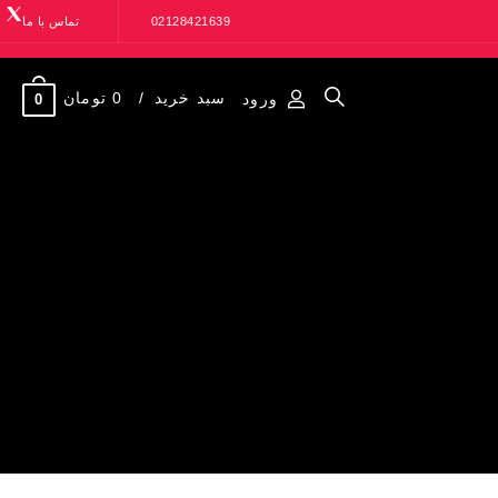
02128421639
تماس با ما
سبد خرید
0 تومان
ورود
0