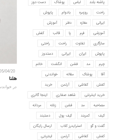
پاشنه بلند
لباس
پوشاک
دست دوز
راحت
روزمره
بادوام
پاپوش
ایرانی
مغازه
دفتر
آموزش
آموزشی
فرم
پا
قالب
کفش
سازگاری
تفاوت
راحت
راحتی
پاپوش
ایران
ایرانی
دستدوز
چرم
مد
فشن
انگشت
خانم
05/04/20
آقا
پوشاک
مقاله
خواندنی
هلنا
کفش
کفاشی
آرتمن
خرید
در
خواندنی
خرید اینترنتی
شاهد صفاری
اینجا گالری
مصاحبه
مد
فشن
زنانه
مردانه
کیف
کمربند
کیف پول
دستبند
گفت و گو
استرایدرز کلاب
ارسال رایگان
کفش
کفاشی
آرتمن
اینترنتی