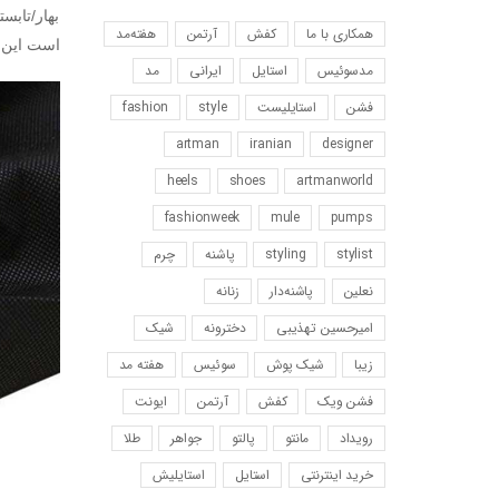
بهار/تابس
همکاری با ما
کفش
آرتمن
هفته‌مد
است اين ك
مد‌سوئیس
استایل
ایرانی
مد
فشن
استایلیست
style
fashion
artman
iranian
designer
heels
shoes
artmanworld
fashionweek
mule
pumps
stylist
styling
پاشنه
چرم
نعلین
پاشنه‌دار
زنانه
امیرحسین‌ تهذیبی
دخترونه
شیک
زیبا
شیک پوش
سوئیس
هفته مد
فشن ویک
کفش
آرتمن
ایونت
رویداد
مانتو
پالتو
جواهر
طلا
خرید اینترنتی
استایل
استایلیش