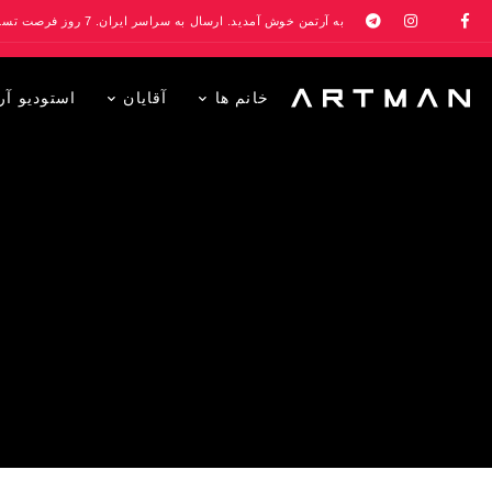
به آرتمن خوش آمدید. ارسال به سراسر ایران. 7 روز فرصت تست در منزل. 1 سال خدمات پس از فروش.
خانم ها
آقایان
استودیو آر