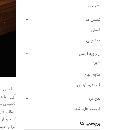
اشخاص
کمپین ها
فصلی
موضوعی
از زاویه آرتمن
WIP
منابع الهام
فضاهای آرتمن
با اولين 
آورد. با
پین برد
كشويى بد
فرصت های شغلی
امكان دار
كنيد و از
برچسب ها
برابر خيس