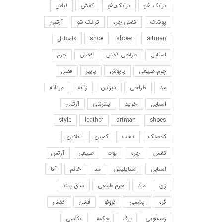
ترانک شو
ترانک_شو
کفش
لباس
پوشاک
کفش چرم
ترانک شو
آرتمن
artman
shoes
shoe
xاستایل
استایل
طراحی کفش
کفش
چرم
چرم_طبیعی
پاپوش
پاییز
فصل
مد
طراحی
دیزاین
زنانه
مردانه
استایل
خرید
اینترنتی
آرتمن
style
leather
artman
shoes
کلاسیک
تخت
کمپین
آنلاین
کفش
چرم
بوت
طبیعی
آرتمن
استایل
استایلیش
مد
خانم
آقا
زن
مرد
چرم طبیعی
ساق بلند
گرم
پشمی
کروکو
فشن
کفش
زمستونی
برف
چکمه
عکاسی