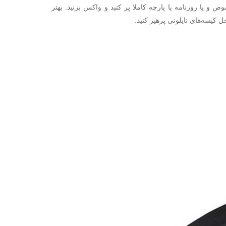
ص و يا روزنامه يا پارچه كاملا پر كنيد و واكس بزنيد. بهتر
 كيسه‌هاى نايلونى پرهيز كنيد.