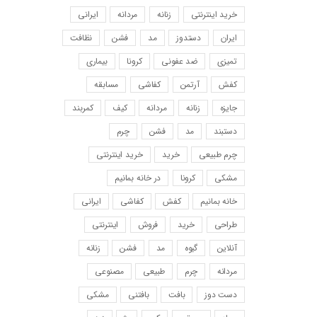
خرید اینترنتی
زنانه
مردانه
ایرانی
ایران
دستدوز
مد
فشن
نظافت
تمیزی
ضد عفونی
کرونا
بیماری
کفش
آرتمن
کفاشی
مسابقه
جایزه
زنانه
مردانه
کیف
کمربند
دستبند
مد
فشن
چرم
چرم طبیعی
خرید
خرید اینترنتی
مشکی
کرونا
در خانه بمانیم
خانه بمانیم
کفش
کفاشی
ایرانی
طراحی
خرید
فروش
اینترنتی
آنلاین
گیوه
مد
فشن
زنانه
مردانه
چرم
طبیعی
مصنوعی
دست دوز
بافت
بافتنی
مشکی