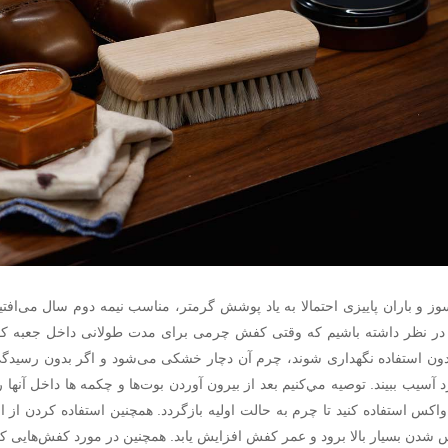
سوز و باران پاييزى احتمالا به ياد پوشش گرمتر، مناسب نيمه دوم سال مى‌اف
يد در نظر داشته باشيم كه وقتى كفش چرمى براى مدت طولانى داخل جعبه ك
ون استفاده نگهدارى شوند، چرم آن دچار خشكى مى‌شود و اگر بدون رسيدگى
د آسيب ببيند. توصيه مي‌كنيم بعد از بيرون آوردن بوت‌ها و چكمه ها داخل آنها
 واكس استفاده كنيد تا چرم به حالت اوليه بازگردد. همچنين استفاده كردن 
 شدن بسيار بالا برود و عمر كفش افزايش يابد. همچنين در مورد كفش‌هايى كه 