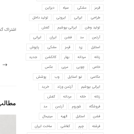
قرمز
مشکی
سیاه
دیزاین
طراحی
ایرانی
ایرونی
تولید داخل
تولید وطن
ایرانی بپوشیم
کفش
اشتراک گذ
آرتمن
مد
فشن
ایران
ایرانی
استایل
زرد
قرمز
مشکی
پاپوش
زنانه
مردانه
بهار
کالکشن
جدید
خاص
چوبی
مربی
عکس
عکاسی
نیو استایل
وب
پوشش
ایرانی بپوشیم
آرتمن ورلد
خرید
زنانه
خانه
مردانه
کفش
مطالب
فروشگاه
شوروم
آرتمن
مد
فشن
استایل
الهیه
مینیمال
فرشته
چرم
کفاشی
ساخت ایران