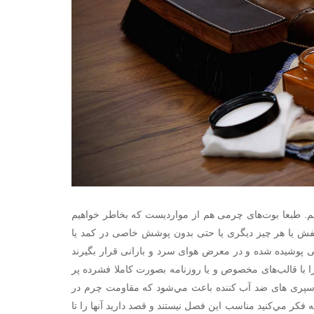
تيم. طبعا بوت‌هاى چرمى هم از مواردیست كه بخاطر خواهيم
فش يا هر چيز ديگرى يا حتى بدون پوشش خاصى در كمد يا
 پوشيده شده و در معرض هواى سرد و بارانى قرار بگيرند
 را با قالب‌هاى مخصوص و يا روزنامه بصورت كاملا فشرده پر
از اسپرى هاى ضد آب كننده باعث مي‌شود كه مقاومت چرم در
فكر مي‌كنيد مناسب اين فصل نيستند و قصد داريد آنها را تا