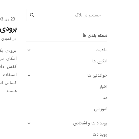
23 دی 1403
برودی
دسته بندی ها
در
کمپین ه
ماهیت
برودی یک
امکان می‌
آیکون ها
کفش داشت
خواندنی ها
استفاده 
کسانی است
اخبار
هستند.
مد
آموزشی
رویداد ها و اشخاص
رویدادها