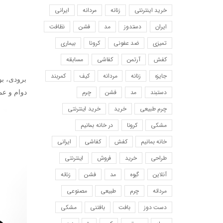
خرید اینترنتی
زنانه
مردانه
ایرانی
ایران
دستدوز
مد
فشن
نظافت
تمیزی
ضد عفونی
کرونا
بیماری
کفش
آرتمن
کفاشی
مسابقه
جایزه
زنانه
مردانه
کیف
کمربند
برودی، بو
دستبند
مد
فشن
چرم
دوام و عمل
چرم طبیعی
خرید
خرید اینترنتی
مشکی
کرونا
در خانه بمانیم
خانه بمانیم
کفش
کفاشی
ایرانی
طراحی
خرید
فروش
اینترنتی
آنلاین
گیوه
مد
فشن
زنانه
مردانه
چرم
طبیعی
مصنوعی
دست دوز
بافت
بافتنی
مشکی