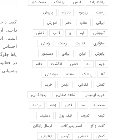
پاشنه بلند
لباس
پوشاک
دست دوز
راحت
روزمره
بادوام
پاپوش
کفی داخل
ایرانی
مغازه
دفتر
آموزش
داخلی آ
آموزشی
فرم
پا
قالب
کفش
است. ای
سازگاری
تفاوت
راحت
راحتی
احساس را
پاپوش
ایران
ایرانی
دستدوز
پاها جلوگ
در فعالی
چرم
مد
فشن
انگشت
خانم
پشتیبانی 
آقا
پوشاک
مقاله
خواندنی
کفش
کفاشی
آرتمن
خرید
خرید اینترنتی
شاهد صفاری
اینجا گالری
مصاحبه
مد
فشن
زنانه
مردانه
کیف
کمربند
کیف پول
دستبند
گفت و گو
استرایدرز کلاب
ارسال رایگان
کفش
کفاشی
آرتمن
اینترنتی