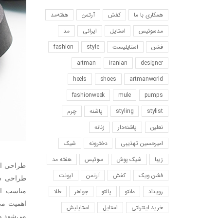
همکاری با ما
کفش
آرتمن
هفته‌مد
مد‌سوئیس
استایل
ایرانی
مد
فشن
استایلیست
style
fashion
artman
iranian
designer
heels
shoes
artmanworld
fashionweek
mule
pumps
stylist
styling
پاشنه
چرم
نعلین
پاشنه‌دار
زنانه
امیرحسین‌ تهذیبی
دخترونه
شیک
زیبا
شیک پوش
سوئیس
هفته مد
طراحی ار
فشن ویک
کفش
آرتمن
ایونت
طراحی شد
رویداد
مانتو
پالتو
جواهر
طلا
مناسب اف
اهمیت می
خرید اینترنتی
استایل
استایلیش
می‌شود و