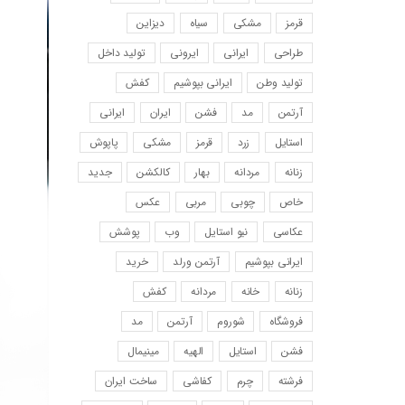
قرمز
مشکی
سیاه
دیزاین
طراحی
ایرانی
ایرونی
تولید داخل
تولید وطن
ایرانی بپوشیم
کفش
آرتمن
مد
فشن
ایران
ایرانی
استایل
زرد
قرمز
مشکی
پاپوش
زنانه
مردانه
بهار
کالکشن
جدید
خاص
چوبی
مربی
عکس
عکاسی
نیو استایل
وب
پوشش
ایرانی بپوشیم
آرتمن ورلد
خرید
زنانه
خانه
مردانه
کفش
فروشگاه
شوروم
آرتمن
مد
فشن
استایل
الهیه
مینیمال
فرشته
چرم
کفاشی
ساخت ایران