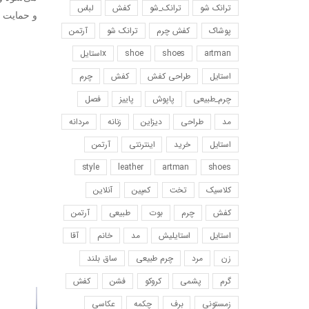
ترانک شو
ترانک_شو
کفش
لباس
و حمایت ب
پوشاک
کفش چرم
ترانک شو
آرتمن
artman
shoes
shoe
xاستایل
استایل
طراحی کفش
کفش
چرم
چرم_طبیعی
پاپوش
پاییز
فصل
مد
طراحی
دیزاین
زنانه
مردانه
استایل
خرید
اینترنتی
آرتمن
style
leather
artman
shoes
کلاسیک
تخت
کمپین
آنلاین
کفش
چرم
بوت
طبیعی
آرتمن
استایل
استایلیش
مد
خانم
آقا
زن
مرد
چرم طبیعی
ساق بلند
گرم
پشمی
کروکو
فشن
کفش
زمستونی
برف
چکمه
عکاسی