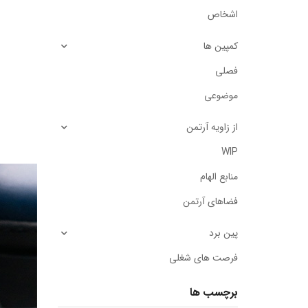
اشخاص
کمپین ها
فصلی
موضوعی
از زاویه آرتمن
WIP
منابع الهام
فضاهای آرتمن
پین برد
فرصت های شغلی
برچسب ها