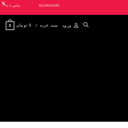
02128421639
تماس با ما
سبد خرید
0 تومان
ورود
0