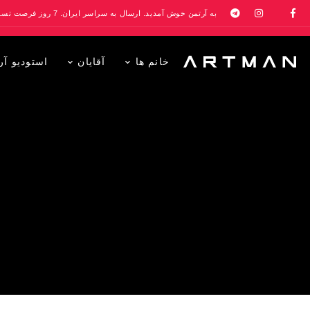
به آرتمن خوش آمدید. ارسال به سراسر ایران. 7 روز فرصت تست در منزل. 1 سال خدمات پس از فروش.
خانم ها
آقایان
استودیو آر