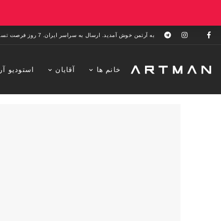
به آرتمن خوش آمدید. ارسال به سراسر ایران. 7 روز فرصت تست در منزل. 1 سال خدمات پس از فروش.
خانم ها
آقایان
استودیو آر