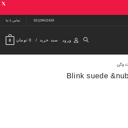
02128421639
تماس با ما
سبد خرید
0 تومان
ورود
0
ت وگن