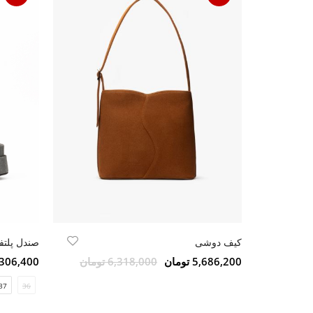
کیف دوشی
صندل پلتفر
5,686,200 تومان
6,318,000 تومان
8,306,400 تو
37
36