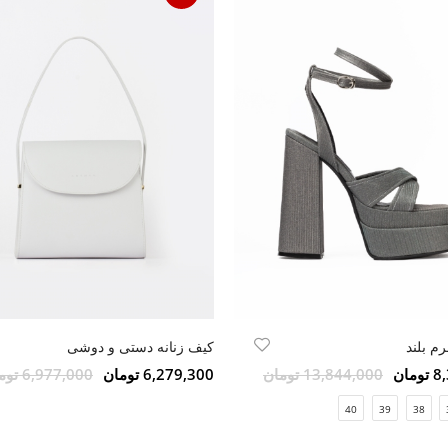
م بلند
کیف زنانه دستی و دوشی
مان
13,844,000 تومان
6,279,300 تومان
6,977,000 تومان
40
39
38