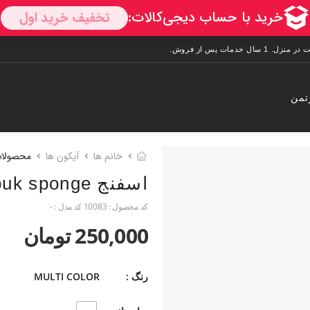
تمن
خانم ها
آیکون ها
محصولا
اسفنج Blink suede &nubuk sponge
کد محصول :
10083
کد مدل :
-
250,000 تومان
رنگ :
MULTI COLOR