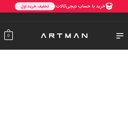
به آرتم
0