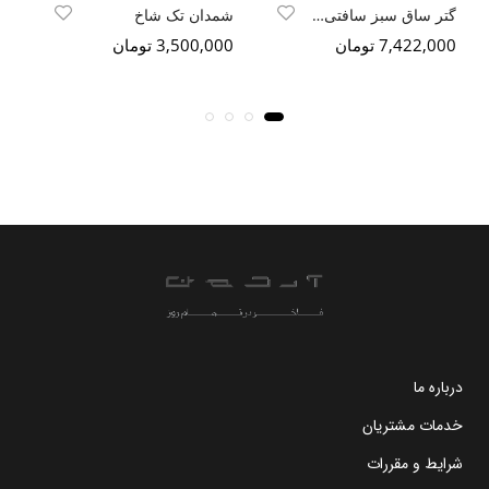
گتر ساق سبز سافتی طبیعی
شمدان تک شاخ
7,422,000 تومان
3,500,000 تومان
000
درباره ما
خدمات مشتریان
شرایط و مقررات