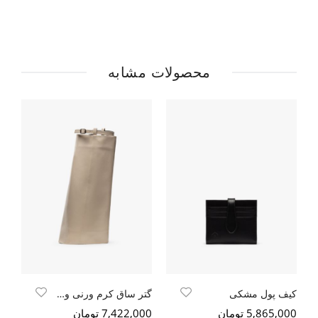
محصولات مشابه
کیف پول مشکی
گتر ساق کرم ورنی وگن
5,865,000 تومان
7,422,000 تومان
000