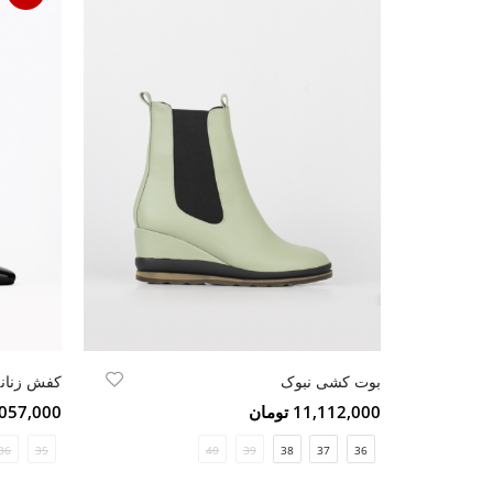
بوت کشی نبوک
کفش زنانه
11,112,000 تومان
5,057,000 تو
36
35
40
39
38
37
36