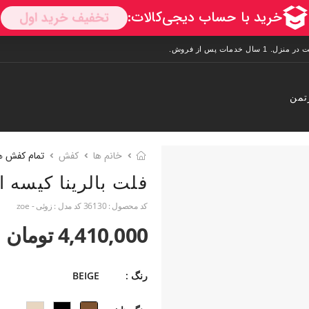
تمن
خانم ها
کفش
تمام کفش ه
فلت بالرینا کیسه ا
کد محصول :
36130
کد مدل :
زوئی - zoe
4,410,000 تومان
رنگ :
BEIGE