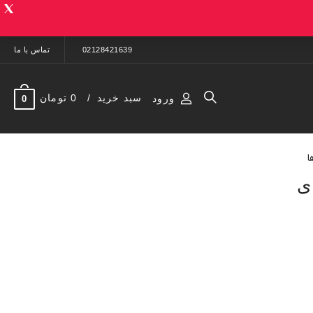
02128421639
تماس با ما
سبد خرید
0 تومان
ورود
0
ا
ی