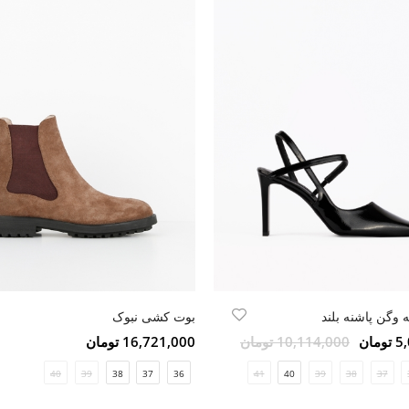
 وگن پاشنه بلند
بوت کشی نبوک
مان
10,114,000 تومان
16,721,000 تومان
40
39
38
37
36
41
40
39
38
37