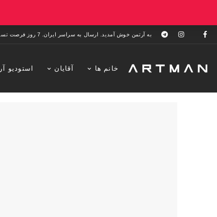
به آرتمن خوش آمدید. ارسال به سراسر ایران. 7 روز فرصت تست در منزل. 1 سال خدمات پس از فروش.
خانم ها
آقایان
استودیو آر