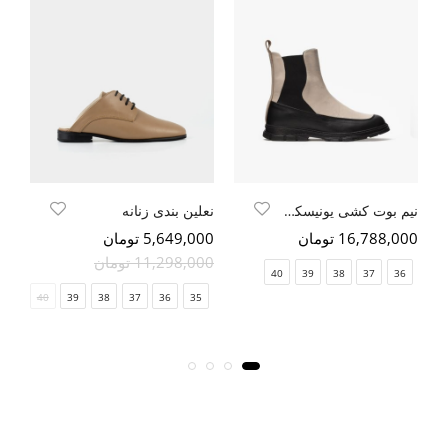
نیم بوت کشی یونیسکس
نعلین بندی زنانه
16,788,000 تومان
5,649,000 تومان
000
11,298,000 تومان
00
40
39
38
37
36
41
40
39
38
37
36
35