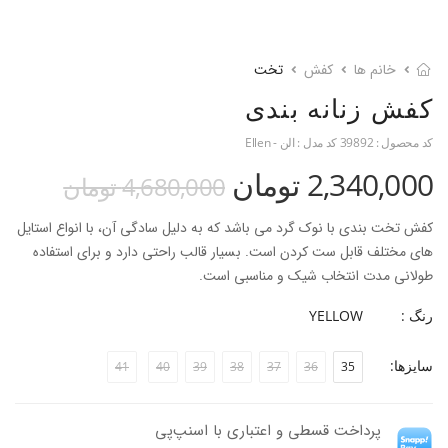
خانم ها
کفش
تخت
کفش زنانه بندی
کد محصول :
39892
کد مدل :
الن - Ellen
2,340,000 تومان
4,680,000 تومان
کفش تخت بندی با نوک گرد می باشد که به دلیل سادگی آن، با انواع استایل
های مختلف قابل ست کردن است. بسیار قالب راحتی دارد و برای استفاده
طولانی مدت انتخاب شیک و مناسبی است.
ارتفاع پاشنه: 1.7 سانتی متر
رنگ :
YELLOW
جنس پاشنه: تی.پی.یو
جنس رویه: چرم طبیعی گاوی
سایزها:
41
40
39
38
37
36
35
جنس آستر: چرم طبیعی گوسفندی
جنس زیره: تی.پی.یو
مناسب برای استفاده روزمره با تحرک بالا
پرداخت قسطی و اعتباری با اسنپ‌پی