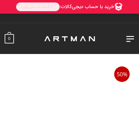
ب
0
50%