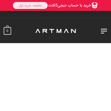
به آ
0