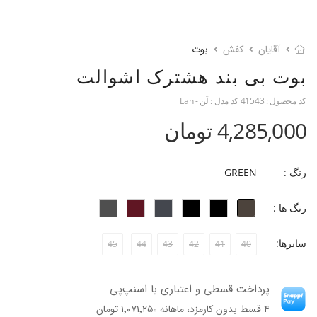
آقایان
کفش
بوت
بوت بی بند هشترک اشوالت
کد محصول :
41543
کد مدل :
لَن - Lan
4,285,000 تومان
رنگ :
GREEN
رنگ ها :
سایزها:
45
44
43
42
41
40
پرداخت قسطی و اعتباری با اسنپ‌پی
۴ قسط بدون کارمزد، ماهانه ۱٬۰۷۱٬۲۵۰ تومان