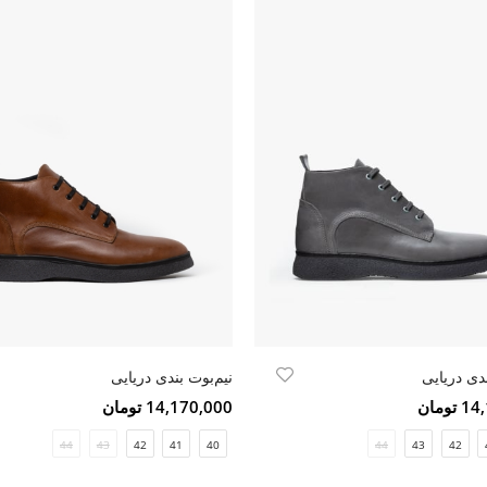
دی دریایی
نیم‌بوت بندی دریایی
ومان
14,170,000 تومان
44
43
42
41
40
44
43
42