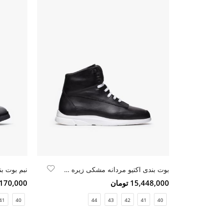
بوت بندی اکتیو مردانه مشکی زیره سفید
نبم بوت بن
15,448,000 تومان
14,170,000 ت
41
40
44
43
42
41
40