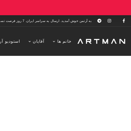
به آرتمن خوش آمدید. ارسال به سراسر ایران. 7 روز فرصت تست در منزل. 1 سال خدمات پس از فروش.
خانم ها
آقایان
استودیو آر