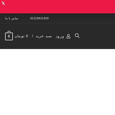
02128421639
تماس با ما
سبد خرید
0 تومان
ورود
0