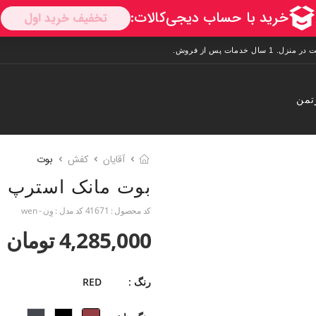
تمن
آقایان
کفش
بوت
بوت مانک استرپ
کد محصول :
41671
کد مدل :
وِن - wen
4,285,000 تومان
رنگ :
RED