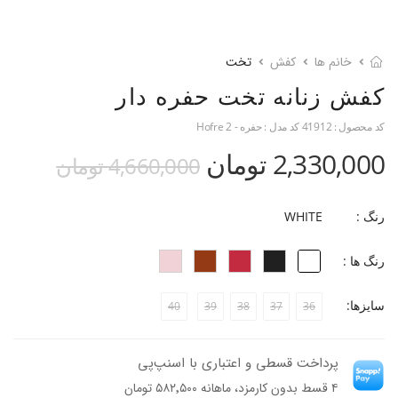
خانم ها
کفش
تخت
کفش زنانه تخت حفره دار
کد محصول :
41912
کد مدل :
حفره - Hofre 2
2,330,000 تومان
4,660,000 تومان
رنگ :
WHITE
رنگ ها :
سایزها:
40
39
38
37
36
پرداخت قسطی و اعتباری با اسنپ‌پی
۴ قسط بدون کارمزد، ماهانه ۵۸۲٬۵۰۰ تومان