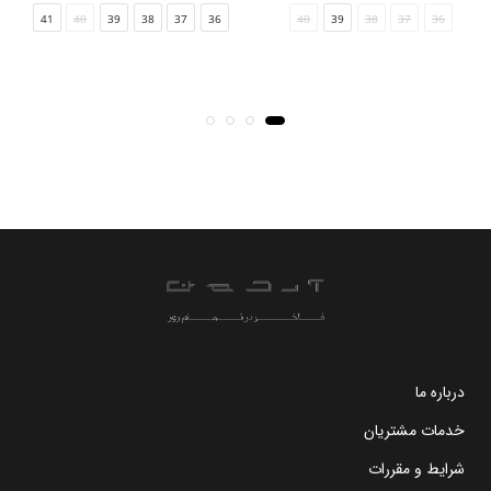
00
41
40
39
38
37
36
40
39
38
37
36
درباره ما
خدمات مشتریان
شرایط و مقررات