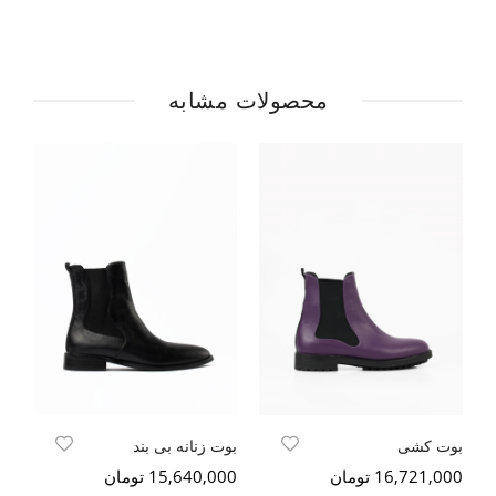
محصولات مشابه
بوت کشی
بوت زنانه بی بند
ما
16,721,000 تومان
15,640,000 تومان
200