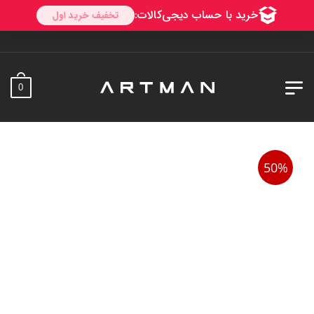
به آرتم
0
50%