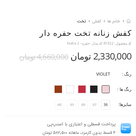
خانم ها
کفش
تخت
کفش زنانه تخت حفره دار
کد محصول :
41922
کد مدل :
حفره - Hofre 2
2,330,000 تومان
4,660,000 تومان
رنگ :
VIOLET
رنگ ها :
سایزها:
40
39
38
37
36
پرداخت قسطی و اعتباری با اسنپ‌پی
۴ قسط بدون کارمزد، ماهانه ۵۸۲٬۵۰۰ تومان