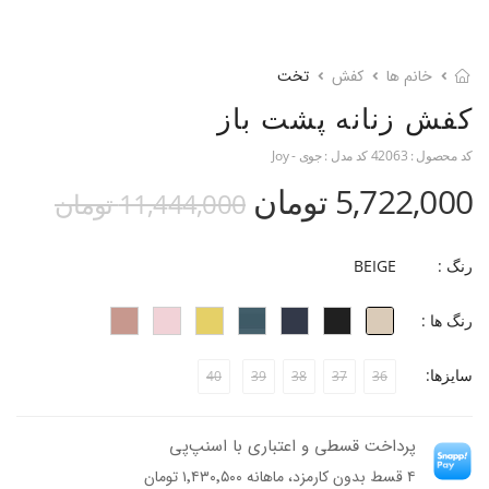
خانم ها
کفش
تخت
کفش زنانه پشت باز
کد محصول :
42063
کد مدل :
جوی - Joy
5,722,000 تومان
11,444,000 تومان
رنگ :
BEIGE
رنگ ها :
سایزها:
40
39
38
37
36
پرداخت قسطی و اعتباری با اسنپ‌پی
۴ قسط بدون کارمزد، ماهانه ۱٬۴۳۰٬۵۰۰ تومان