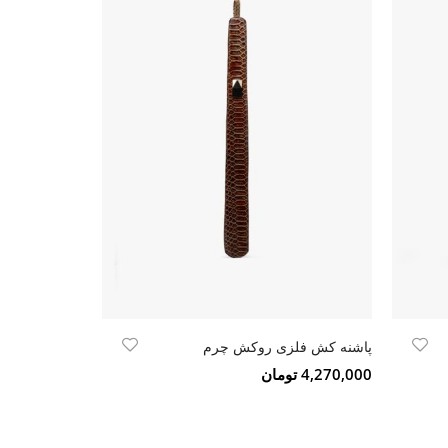
پاشنه کش فلزی روکش چرم
4,270,000 تومان
2,547,000 تومان