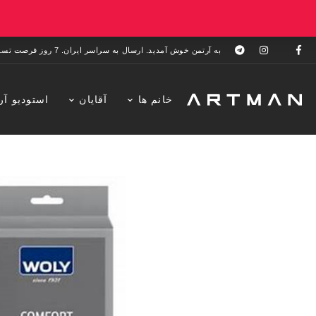
به آرتمن خوش آمدید. ارسال به سراسر ایران. 7 روز فرصت تست در منزل. 1 سال خدمات پس از فروش.
خانم ها
آقایان
استودیو آر