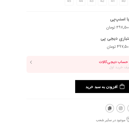
45
44
43
42
41
40
ا اسنپ‌پی
تباری دیجی پی
افزودن به سبد خرید
موجود در سایر شعب