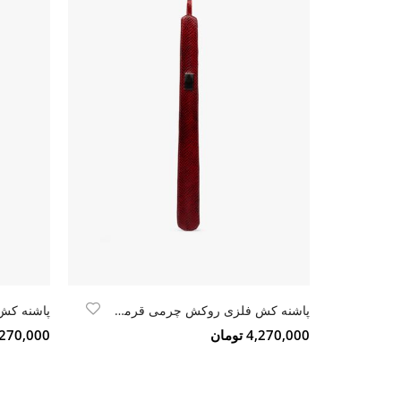
پاشنه کش فلزی روکش چرمی قرمز کروکو
4,270,000 تومان
4,270,000 تو