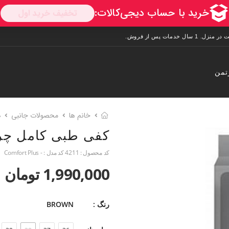
تمن
خانم ها
محصولات جانبی
م
کفی طبی کامل چر
کد محصول :
4211
کد مدل :
- Comfort Plus
1,990,000 تومان
رنگ :
BROWN