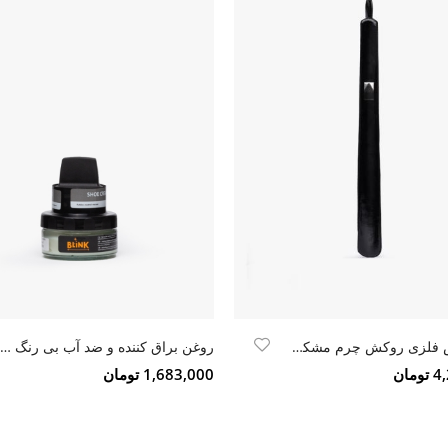
پاشنه کش فلزی روکش چرم مشکی ورنی
روغن براق کننده و ضد آب بی رنگ Blink ultra wax
مان
1,683,000 تومان