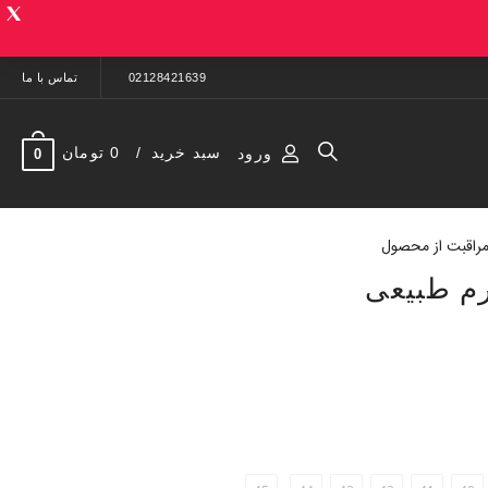
02128421639
تماس با ما
سبد خرید
0 تومان
ورود
0
راقبت از محصول
م طبیعی