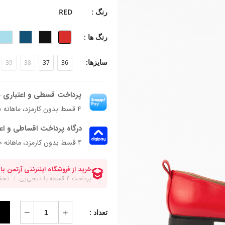
جنس زیره: تی.پی.یو
رنگ :
RED
جنس پاشنه: تی.پی.یو
ارتفاع پاشنه: ۱.۸سانتی متر
رنگ ها :
قالب: نوک گرد با پنجه متوسط
پاخور: سایز همیشگی خود را انتخاب کنی
سایزها:
39
38
37
36
پرداخت قسطی و اعتباری ب
۴ قسط بدون کارمزد، ماهانه ۱٬۳۷۲٬۵۰۰ تومان
درگاه پرداخت اقساطی و اع
۴ قسط بدون کارمزد، ماهانه 1,372,500 تومان
تعداد :