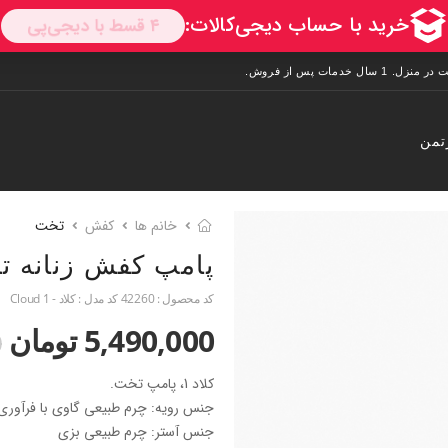
تمن
خانم ها
کفش
تخت
پامپ کفش زنانه ت
کد محصول :
42260
کد مدل :
کلاد - Cloud 1
5,490,000 تومان
0
کلاد 1، پامپ تخت.
جنس رویه: چرم طبیعی گاوی با فرآوری
جنس آستر: چرم طبیعی بزی