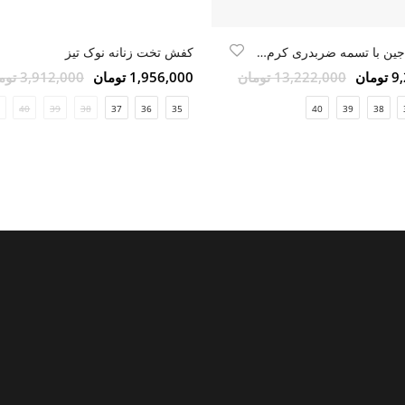
کلاد مری جین با تسمه ضربدری کرم ورنی طبیعی
کفش تخت زنانه نوک تیز
مان
13,222,000 تومان
1,956,000 تومان
3,912,000 تومان
40
39
38
37
36
35
40
39
38