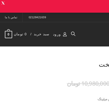
02128421639
تماس با ما
سبد خرید
0 تومان
ورود
0
خت
10,980,00 تومان
 میلینگ