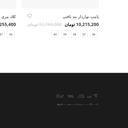
پامپ نواردار بند بافتی
10,215,200 تومان
12,769,000 تومان
9,255,400 تو
37
36
40
39
38
37
36