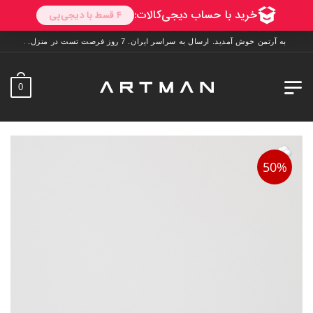
به آرتمن خوش آمدید. ارسال به سراسر ایران. 7 روز فرصت تست در منزل. 1 سال خدمات پس از فروش.
0
50%