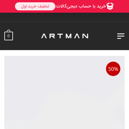
به آرتمن خو
0
50%