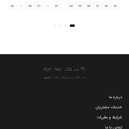
40
39
38
37
36
35
41
40
39
38
37
36
35
درباره ما
خدمات مشتریان
شرایط و مقررات
تماس با ما