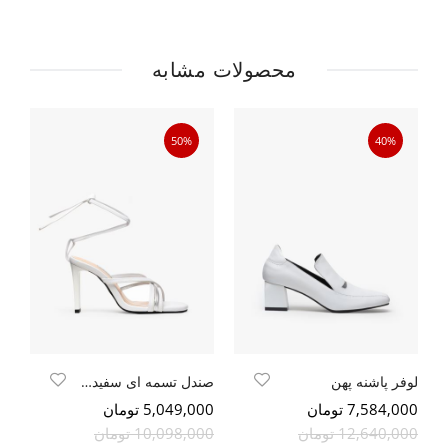
محصولات مشابه
50%
40%
لوفر پاشنه پهن
صندل تسمه ای سفید - نوار نقره ایی
پا
7,584,000 تومان
5,049,000 تومان
000
12,640,000 تومان
10,098,000 تومان
00