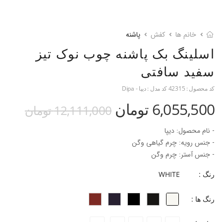
خانم ها
کفش
پاشنه
اسلینگ بک پاشنه چوب نوک تیز
سفید سافتی
کد محصول :
42315
کد مدل :
دیپا - Dipa
6,055,500 تومان
12,111,000 تومان
- نام محصول: دیپا
- جنس رویه: چرم گیاهی وگن
- جنس آستر: چرم وگن
- جنس زیره: میکرولایت
رنگ :
WHITE
- جنس پاشنه: چوب
- ارتفاع پاشنه: ۶ سانتی‌متر
رنگ ها :
- فرم قالب: نوک تیز با پنجه متوسط
- پاخور: سایز همیشگی خود را انتخاب کنید.