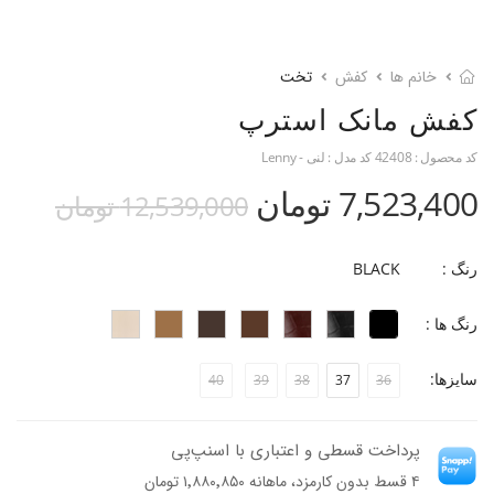
خانم ها
کفش
تخت
کفش مانک استرپ
کد محصول :
42408
کد مدل :
لنی - Lenny
7,523,400 تومان
12,539,000 تومان
رنگ :
BLACK
رنگ ها :
سایزها:
40
39
38
37
36
پرداخت قسطی و اعتباری با اسنپ‌پی
۴ قسط بدون کارمزد، ماهانه ۱٬۸۸۰٬۸۵۰ تومان