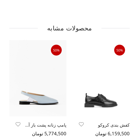
محصولات مشابه
50%
50%
کفش بندی کروکو
پامپ زنانه پشت باز آبی روشن
کف
6,159,500 تومان
5,774,500 تومان
400