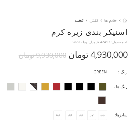
خانم ها
کفش
تخت
اسنیکر بندی زیره کرم
کد محصول :
42413
کد مدل :
ودا - Veda
4,930,000 تومان
9,930,000 تومان
رنگ :
GREEN
رنگ ها :
سایزها:
40
39
38
37
36