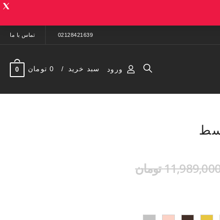
02128421639
تماس با ما
سبد خرید
0 تومان
ورود
0
وسط
11,989,00 تومان