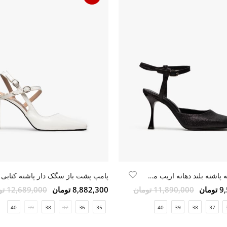
کفش زنانه پاشنه بلند دهانه اریب مشکی اکلیلی
پامپ پشت باز سگک دار پاشنه کتابی
مان
11,890,000 تومان
8,882,300 تومان
12,689,000 تومان
40
39
38
37
36
35
40
39
38
37