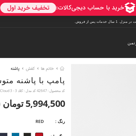
تمن
خانم ها
کفش
پاشنه
پامپ با پاشنه مت
کد محصول :
42647
کد مدل :
کلاد 3 - Cloud 3
5,994,500 تومان
0
رنگ :
RED