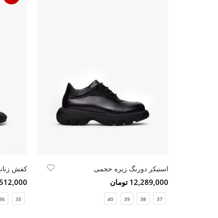
اسنیکر دورنگ زیره حجمی
12,289,000 تومان
9,512,000 تو
36
35
40
39
38
37