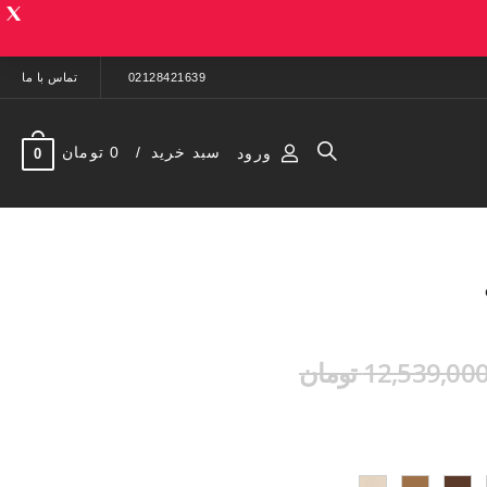
02128421639
تماس با ما
سبد خرید
0 تومان
ورود
0
12,539,00 تومان