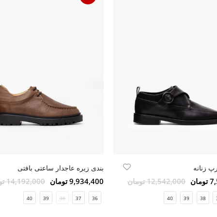
پ زنانه
بندی زیره عاجدار ساعتی بافتی
مان
12,542,000 تومان
9,934,400 تومان
14,192,000 تومان
40
39
38
37
36
40
39
38