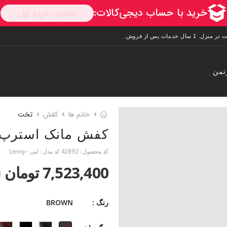
تمن
خانم ها
کفش
تخت
کفش مانک استرپ
کد محصول :
42892
کد مدل :
لنی - Lenny
7,523,400 تومان
0
رنگ :
BROWN