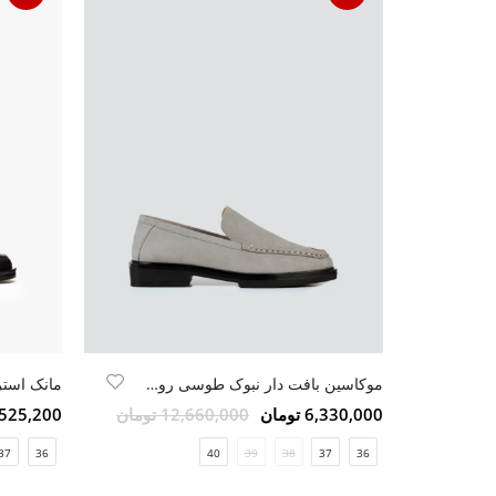
موکاسین بافت دار نبوک طوسی روشن
مانک استر
6,330,000 تومان
12,660,000 تومان
7,525,200 تو
37
36
40
39
38
37
36