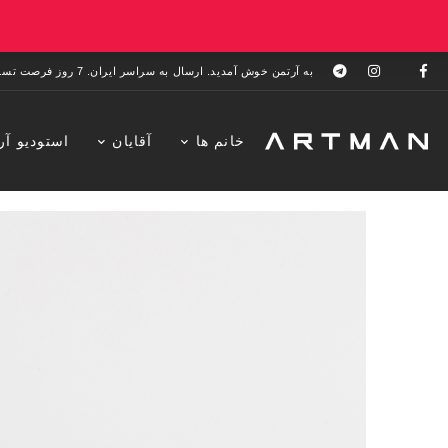
به آرتمن خوش آمدید. ارسال به سراسر ایران. 7 روز فرصت تست در منزل. 1 سال خدمات پس از فروش.
خانم ها
آقایان
استودیو آر