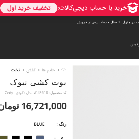
تمن
خانم ها
کفش
تخت
بوت کشی نبوک
کد محصول :
43618
کد مدل :
کودی - Cody
16,721,000 تومان
رنگ :
BLUE