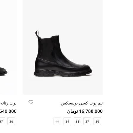
نیم بوت کشی یونیسکس
بوت زنانه 
16,788,000 تومان
15,640,000 ت
37
36
40
39
38
37
36