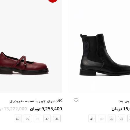
بی بند
کلاد مری جین با تسمه ضربدری
ومان
9,255,400 تومان
13,222,000 تومان
40
39
38
37
36
41
40
39
38