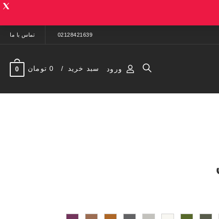
02128421639
تماس با ما
سبد خرید
0 تومان
ورود
0