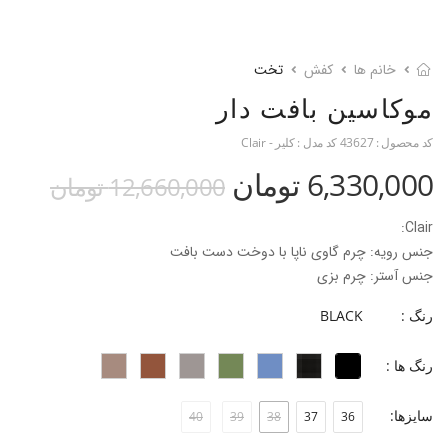
خانم ها
کفش
تخت
موکاسین بافت دار
کد محصول :
43627
کد مدل :
کلیر - Clair
6,330,000 تومان
12,660,000 تومان
Clair:
جنس رویه: چرم گاوی ناپا با دوخت دست بافت
جنس آستر: چرم بزی
جنس کفی: فوم ۴ میل با روکش چرم بزی
رنگ :
BLACK
جنس زیره: TPU
ارتفاع پاشنه: ۳ سانت
رنگ ها :
فرم قالب: نوک گرد‌ با پنجه متوسط
پاخور: سایز همیشگی خود را انتخاب کنید
سایزها:
40
39
38
37
36
این مدل با دوخت دست‌بافت روی رویه، ظاهر کلاسیک‌تری گرفته اما