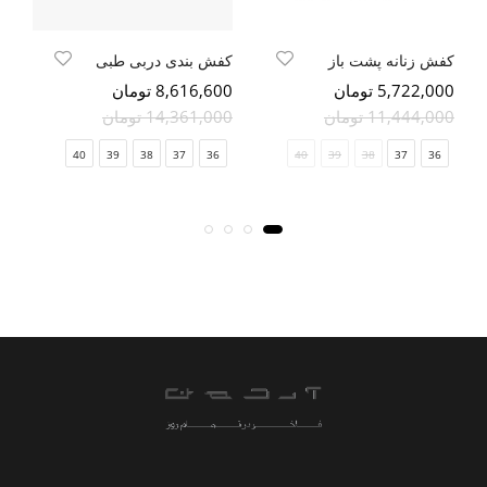
کفش زنانه پشت باز
کفش بندی دربی طبی
کف
5,722,000 تومان
8,616,600 تومان
400
11,444,000 تومان
14,361,000 تومان
00
40
39
38
37
36
40
39
38
37
36