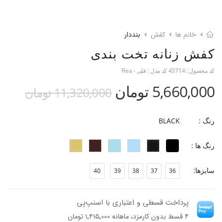
خانم ها
کفش
بند‎دار
کفش زنانه تخت بندی
کد محصول :
43714
کد مدل :
فلی - Flea
5,660,000 تومان
11,320,000 تومان
رنگ :
BLACK
رنگ ها :
سایزها:
40
39
38
37
36
پرداخت قسطی و اعتباری با اسنپ‌پی
۴ قسط بدون کارمزد، ماهانه ۱٬۴۱۵٬۰۰۰ تومان