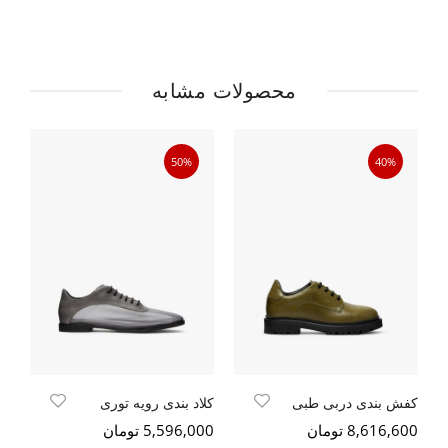
محصولات مشابه
50%
40%
کفش بندی دربی طبی
کلاد بندی رویه توری
کف
8,616,600 تومان
5,596,000 تومان
300