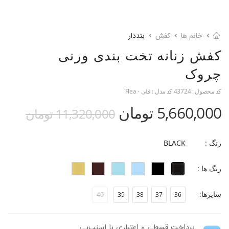
خانم ها
کفش
بند‎دار
کفش زنانه تخت بندی ورنی
چروک
کد محصول :
43724
کد مدل :
فلی - Flea
5,660,000 تومان
11,320,000 تومان
رنگ :
BLACK
رنگ ها :
سایزها:
40
39
38
37
36
پرداخت قسطی و اعتباری با اسنپ‌پی