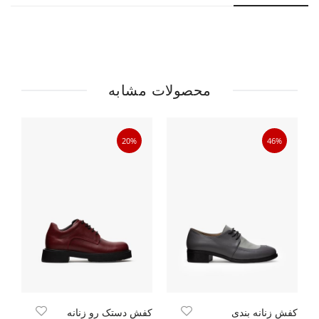
محصولات مشابه
20%
46%
کفش زنانه بندی
کفش دستک رو زنانه
کا