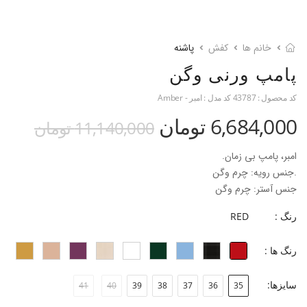
خانم ها
کفش
پاشنه
پامپ ورنی وگن
کد محصول :
43787
کد مدل :
امبر - Amber
6,684,000 تومان
11,140,000 تومان
امبر، پامپ بی زمان.
.جنس رویه: چرم وگن
جنس آستر: چرم وگن
جنس زیره: میکرولایت
رنگ :
RED
جنس پاشنه: ای.بی.اس با روکش چرم وگن
ارتفاع پاشنه: 6.5 سانتی متر
رنگ ها :
قالب: نوک مربعی با پنجه نرمال
پاخور: سایز همیشگی خود را انتخاب کنید
سایزها:
41
40
39
38
37
36
35