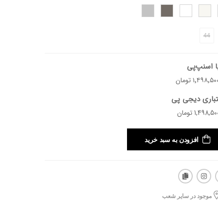
د.
44
ا اسنپ‌پی
تباری دیجی پی
افزودن به سبد خرید
موجود در سایر شعب