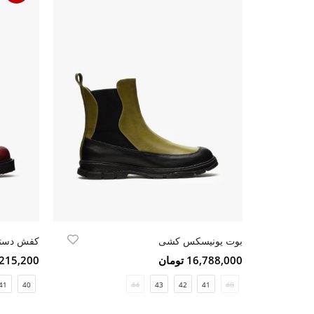
بوت یونیسکس کشی
کفش دستک
16,788,000 تومان
10,215,200 ت
41
40
44
43
42
41
40