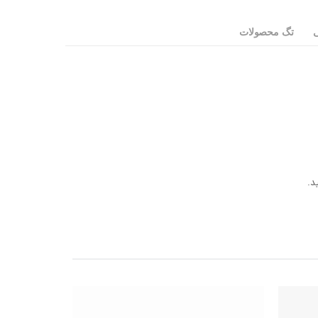
ی
تگ محصولات
د.