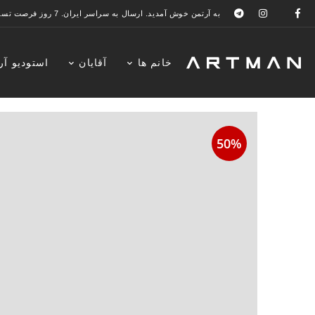
به آرتمن خوش آمدید. ارسال به سراسر ایران. 7 روز فرصت تست در منزل. 1 سال خدمات پس از فروش.
خانم ها
آقایان
استودیو آر
50%