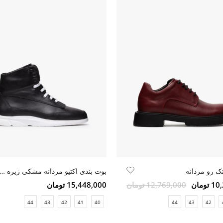
 رو مردانه
بوت بندی اکتیو مردانه مشکی زیره س
ومان
12,769,000 تومان
15,448,000 تومان
44
43
42
41
40
44
43
42