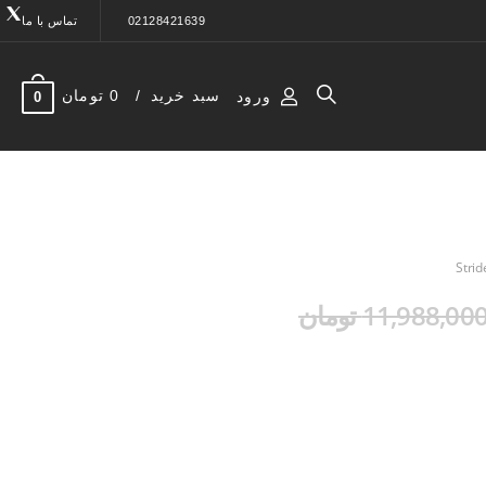
02128421639
تماس با ما
سبد خرید
0 تومان
ورود
0
11,988,00 تومان