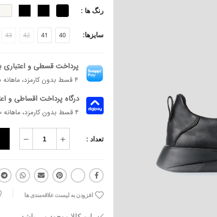
فرم قالب: پنجه گرد و پهن
رنگ ها :
پاخور: سایز همیشگی خود را انتخاب کنی
سایزها:
43
42
41
40
پرداخت قسطی و اعتباری ب
۴ قسط بدون کارمزد، ماهانه ۱٬۴۹۸٬۵۰۰ تومان
درگاه پرداخت اقساطی و اع
۴ قسط بدون کارمزد، ماهانه 1,498,500 تومان
تعداد :
افزودن به لیست علاقه‌مندی ها
این کالا موجود می باشد.