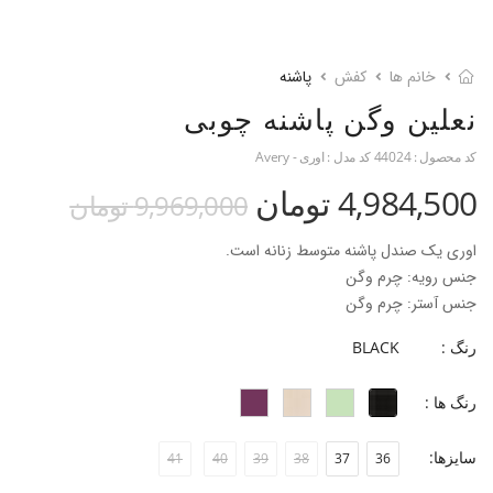
خانم ها
کفش
پاشنه
نعلین وگن پاشنه چوبی
کد محصول :
44024
کد مدل :
اوری - Avery
4,984,500 تومان
9,969,000 تومان
اوری یک صندل پاشنه متوسط زنانه است.
جنس رویه: چرم وگن
جنس آستر: چرم وگن
جنس زیره:میکرولایت
رنگ :
BLACK
جنس پاشنه: چوب راش دست ساز
ارتفاع پاشنه: 4.2 سانتی متر
رنگ ها :
قالب: نوک مربعی کشیده با پنجه متوسط
پاخور: سایز همیشگی خود را انتخاب کنید.
سایزها:
41
40
39
38
37
36