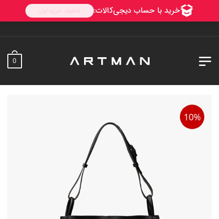
0
10%