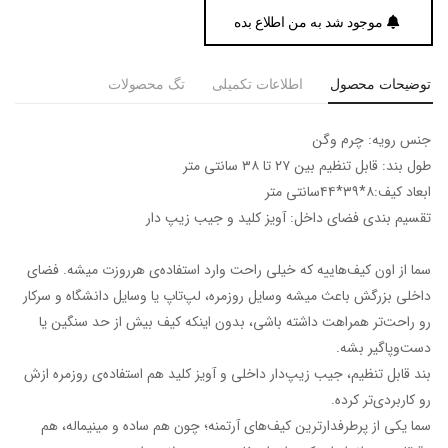
موجود شد به من اطلاع بده
توضیحات محصول
اطلاعات تکمیلی
تگ محصولات
جنس رویه: چرم وگن
طول بند: قابل تنظیم بین ۲۷ تا ۳۸ سانتی متر
ابعاد کیف:۸*۳۹*۴۴سانتی متر
تقسیم بندی فضای داخل: آویز کلید و جیب زیپ دار
سما از اون کیف‌هاییه که خیلی راحت وارد استفاده‌ی هرروزت میشه. فضای
داخلی بزرگش باعث میشه وسایل روزمره، لپ‌تاپ یا وسایل دانشگاه و سرکار
رو راحت‌تر همراهت داشته باشی، بدون اینکه کیف بیش از حد سنگین یا
دست‌وپاگیر بشه.
بند قابل تنظیم، جیب زیپ‌دار داخلی و آویز کلید هم استفاده‌ی روزمره ازش
رو کاربردی‌تر کرده.
سما یکی از پرطرفدارترین کیف‌های آرتمنه؛ چون هم ساده و مینیماله، هم