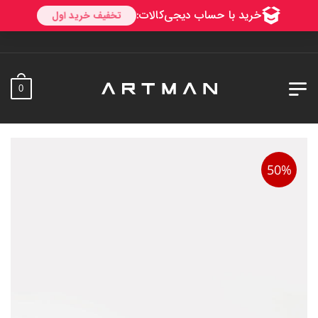
به آ
0
50%