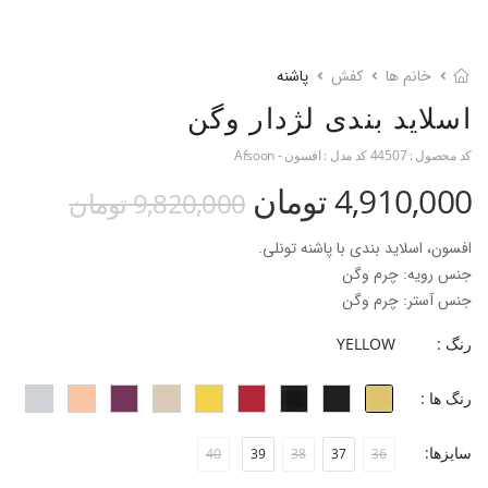
خانم ها
کفش
پاشنه
اسلاید بندی لژدار وگن
کد محصول :
44507
کد مدل :
افسون - Afsoon
4,910,000 تومان
9,820,000 تومان
افسون، اسلاید بندی با پاشنه تونلی.
جنس رویه: چرم وگن
جنس آستر: چرم وگن
جنس زیره: تی.پی.یو
رنگ :
YELLOW
جنس پاشنه: ای.بی.اس با روکش چرم وگن
ارتفاع پاشنه: 7.5 سانتی متر
رنگ ها :
قالب: نوک گرد با پنجه نرمال
پاخور: سایز همیشگی خود را انتخاب کنید.
سایزها:
40
39
38
37
36