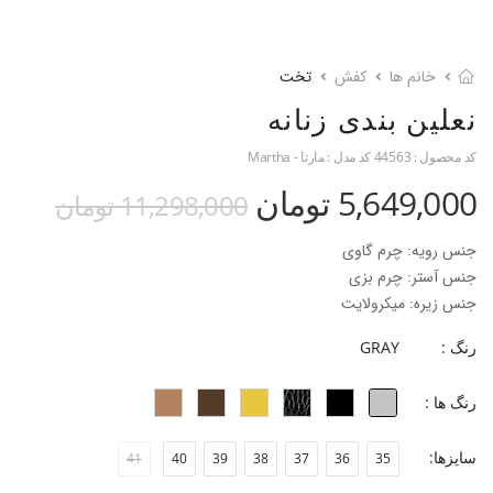
خانم ها
کفش
تخت
نعلین بندی زنانه
کد محصول :
44563
کد مدل :
مارتا - Martha
5,649,000 تومان
11,298,000 تومان
جنس رویه: چرم گاوی
جنس آستر: چرم بزی
جنس زیره: میکرولایت
جنس پاشنه: چوبی با سرپاشنه رابر
رنگ :
GRAY
ارتفاع پاشنه: 2.5 سانتی متر
فرم قالب: نوک گرد با پنجه متوسط.
رنگ ها :
پاخور: یک سایز کوچک.
سایزها:
41
40
39
38
37
36
35