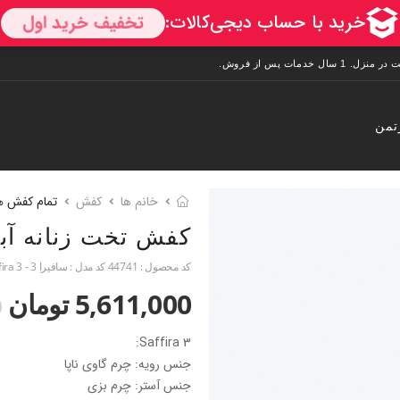
تمن
خانم ها
کفش
تمام کفش ه
کفش تخت زنانه آب
کد محصول :
44741
کد مدل :
سافیرا 3 - Saffira 3
5,611,000 تومان
0
Saffira 3:
جنس رویه: چرم گاوی ناپا
جنس آستر: چرم بزی