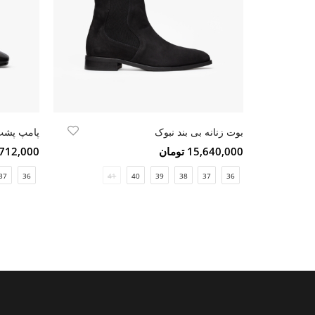
بوت زنانه بی بند نبوک
پامپ پشت 
15,640,000 تومان
9,712,000 تو
37
36
41
40
39
38
37
36