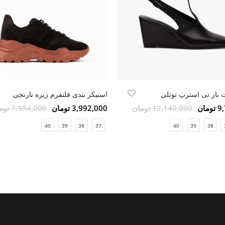
باز تی‌ استرپ تونلی
اسنیکر بندی فلتفرم زیره نارنجی
مان
12,140,000 تومان
3,992,000 تومان
7,984,000 تومان
40
39
38
37
40
39
38