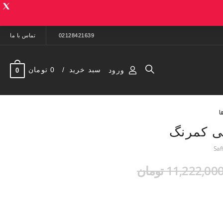
02128421639
تماس با ما
سبد خرید
0 تومان
ورود
0
ا
ی کمرنگ
11,222,00 تومان