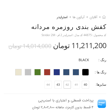
آقایان
آیکون ها
استرایدر
کفش بندی روزمره مردانه
کد محصول :
44875
کد مدل :
استرایدر 2 ام - Strider 2M
11,211,200 تومان
14,014,000 تومان
رنگ :
BLACK
رنگ ها :
سایزها:
44
43
42
41
40
پرداخت قسطی و اعتباری با اسنپ‌پی
۴ قسط بدون کارمزد، ماهانه ۲٬۸۰۲٬۸۰۰ تومان