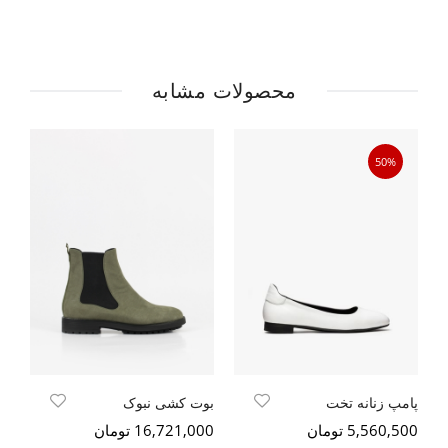
محصولات مشابه
50%
پامپ زنانه تخت
بوت کشی نبوک
5,560,500 تومان
16,721,000 تومان
000