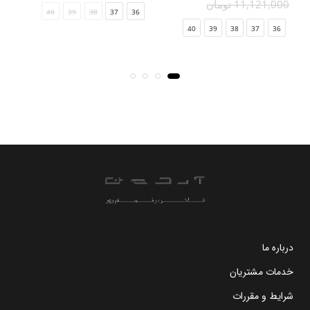
11,121,000 تومان
00
40
39
38
37
36
40
39
38
37
36
درباره ما
خدمات مشتریان
شرایط و مقررات