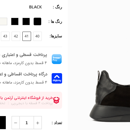
جنس زیره: EVA
رنگ :
BLACK
ارتفاع زیره: 3 سانتی‌متر
فرم قالب: پنجه گرد و پهن
رنگ ها :
پاخور: سایز همیشگی خود را انتخاب کنی
سایزها:
43
42
41
40
پرداخت قسطی و اعتباری ب
۴ قسط بدون کارمزد، ماهانه ۱٬۴۹۸٬۵۰۰ تومان
درگاه پرداخت اقساطی و اع
۴ قسط بدون کارمزد، ماهانه 1,498,500 تومان
تعداد :