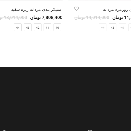
روزمره مردانه
اسنیکر بندی مردانه زیره سفید
ومان
14,014,000 تومان
7,808,400 تومان
13,014,000 تومان
44
43
42
41
40
44
43
42