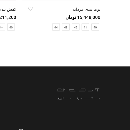
بوت بندی مردانه
کفش بندی 
15,448,000 تومان
11,211,200 ت
41
40
44
43
42
41
40