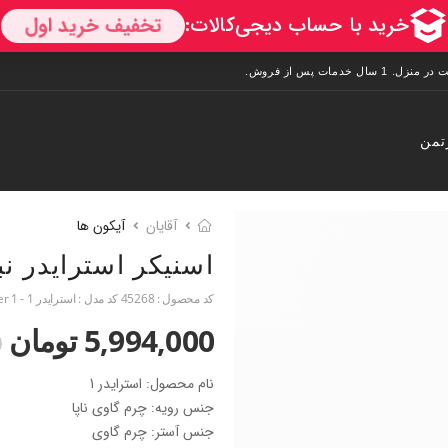
تمن
آقایان
آیکون ها
اسنیکر استرایدر ن
کد محصول :
45268
کد مدل :
استرایدر 1 - Strider 1
5,994,000 تومان
0
نام محصول: استرایدر 1
جنس رویه: چرم گاوی ناپا
جنس آستر: چرم گاوی