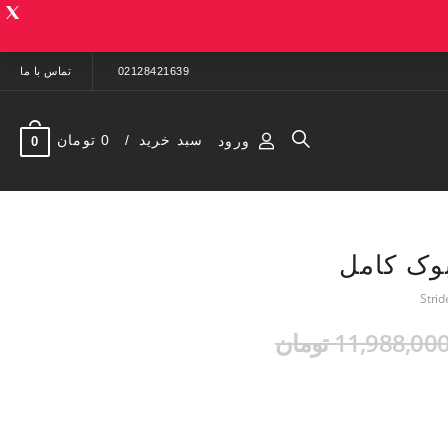
02128421639
تماس با ما
سبد خرید
0 تومان
ورود
0
بوک کامل
11,988,00 تومان