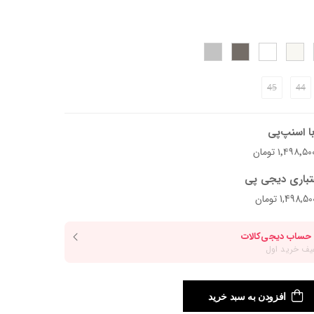
د.
45
44
ا اسنپ‌پی
تباری دیجی پی
افزودن به سبد خرید