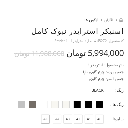
آقایان
آیکون ها
اسنیکر استرایدر نبوک کامل
کد محصول :
45272
کد مدل :
استرایدر 1 - Strider 1
5,994,000 تومان
11,988,000 تومان
نام محصول: استرایدر 1
جنس رویه: چرم گاوی ناپا
جنس آستر: چرم گاوی
جنس زیره: EVA
رنگ :
BLACK
ارتفاع زیره: 3 سانتی‌متر
فرم قالب: پنجه گرد و پهن
رنگ ها :
پاخور: سایز همیشگی خود را انتخاب کنید.
سایزها:
45
44
43
42
41
40