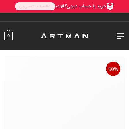
0
50%