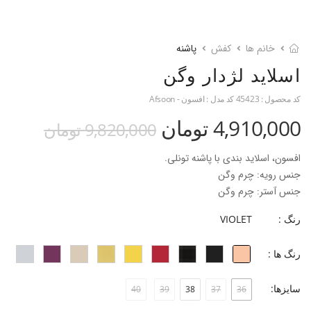
خانم ها
کفش
پاشنه
اسلاید لژدار وگن
کد محصول :
45423
کد مدل :
افسون - Afsoon
4,910,000 تومان
9,820,000 تومان
افسون، اسلاید بندی با پاشنه تونلی.
جنس رویه: چرم وگن
جنس آستر: چرم وگن
جنس زیره: تی.پی.یو
رنگ :
VIOLET
جنس پاشنه: ای.بی.اس با روکش چرم وگن
ارتفاع پاشنه: 7.5 سانتی متر
رنگ ها :
قالب: نوک گرد با پنجه نرمال
پاخور: سایز همیشگی خود را انتخاب کنید.
سایزها:
40
39
38
37
36