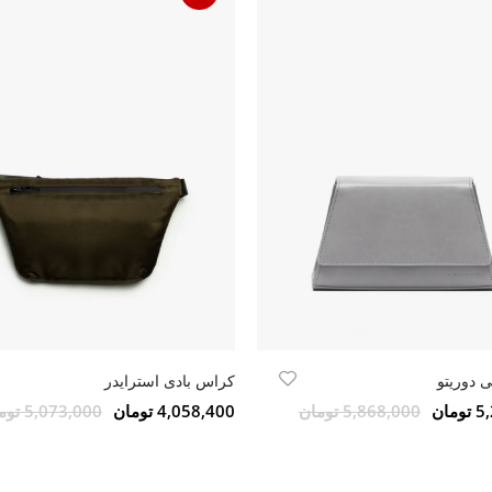
 دوریتو
کراس بادی استرایدر
مان
5,868,000 تومان
4,058,400 تومان
5,073,000 تومان