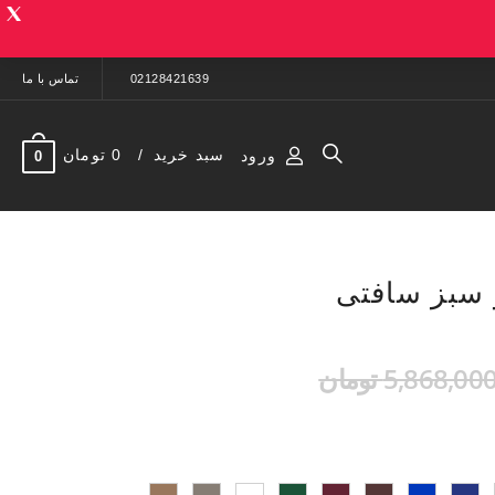
02128421639
تماس با ما
سبد خرید
0 تومان
ورود
0
 سبز سافتی
5,868,00 تومان