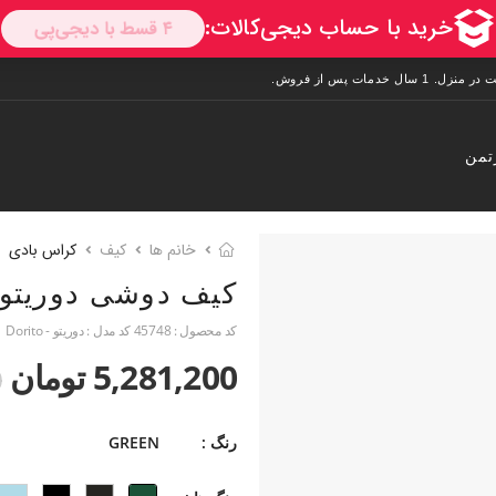
تمن
خانم ها
کیف
کراس بادی
کیف دوشی دوریتو
کد محصول :
45748
کد مدل :
دوریتو - Dorito
5,281,200 تومان
0
رنگ :
GREEN