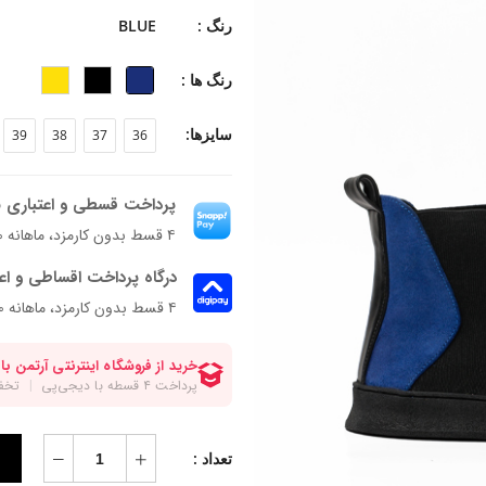
جنس زیره: Rubber
رنگ :
BLUE
فرم قالب: نوک گرد پنجه پهن
پاخور: یک سایز کوچکتر از سایز همیشگیت
رنگ ها :
سایزها:
39
38
37
36
پرداخت قسطی و اعتباری ب
۴ قسط بدون کارمزد، ماهانه ۳٬۱۱۰٬۰۰۰ تومان
درگاه پرداخت اقساطی و اع
۴ قسط بدون کارمزد، ماهانه 3,110,000 تومان
تعداد :