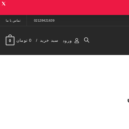
02128421639
تماس با ما
سبد خرید
0 تومان
ورود
0