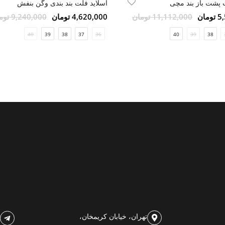
پشت باز بند مچی
اسلاید فلت بند بندی وگن بنفش
مان
11,112,000 تومان
4,620,000 تومان
9,240,000 تومان
40
39
38
37
36
40
39
38
تهران، خیابان کریمخان،