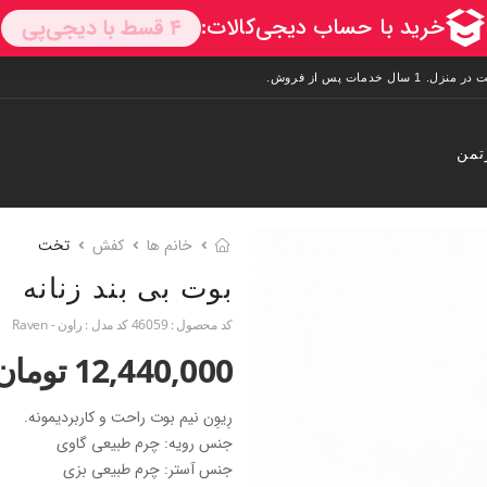
تمن
خانم ها
کفش
تخت
بوت بی بند زنانه
کد محصول :
46059
کد مدل :
راون - Raven
12,440,000 تومان
رِیوِن نیم بوت راحت و کاربردیمونه.
جنس رویه: چرم طبیعی گاوی
جنس آستر: چرم طبیعی بزی