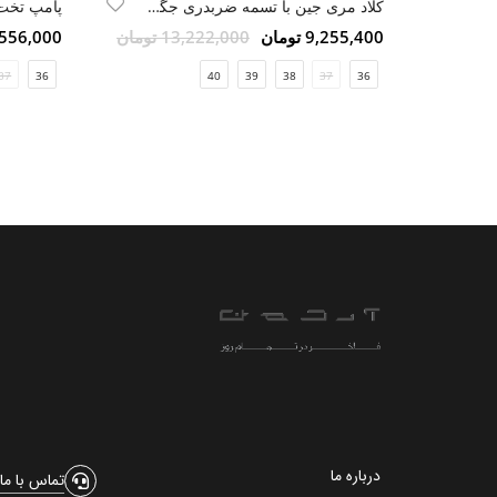
کلاد مری جین با تسمه ضربدری جگری ورنی طبیعی
پامپ تخت 
9,255,400 تومان
13,222,000 تومان
5,556,000 تو
37
36
40
39
38
37
36
درباره ما
تماس با ما