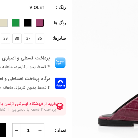
جنس زیره: تی.پی.یو
رنگ :
VIOLET
جنس پاشنه: بخشی از زیره
ارتفاع پاشنه: 1 سانتی متر
رنگ ها :
فرم قالب: نوک مربعی با پنجه متوسط
پاخور: سایز همیشگیتون رو انتخاب کنید.
سایزها:
39
38
37
36
پرداخت قسطی و اعتباری ب
۴ قسط بدون کارمزد، ماهانه ۱٬۴۰۲٬۵۰۰ تومان
درگاه پرداخت اقساطی و اع
۴ قسط بدون کارمزد، ماهانه 1,402,500 تومان
تعداد :