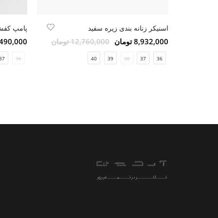
اسنیکر زنانه بندی زیره سفید
پامپ کفش
8,932,000 تومان
12,760,000 تومان
5,490,000 تو
37
36
40
39
38
37
36