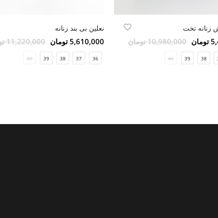
 زنانه تخت
نعلین بی بند زنانه
مان
10,980,000 تومان
5,610,000 تومان
11,220,000 تومان
40
39
38
37
36
40
39
38