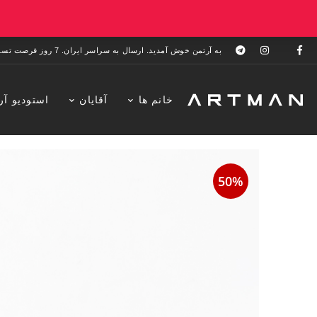
به آرتمن خوش آمدید. ارسال به سراسر ایران. 7 روز فرصت تست در منزل. 1 سال خدمات پس از فروش.
خانم ها
آقایان
استودیو آر
50%