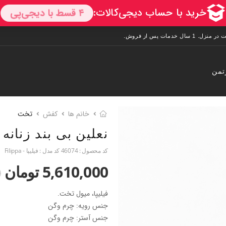
تمن
خانم ها
کفش
تخت
نعلین بی بند زنانه
کد محصول :
46074
کد مدل :
فیلیپا - Filippa
5,610,000 تومان
0
فیلیپا، میول تخت.
جنس رویه: چرم وگن
جنس آستر: چرم وگن