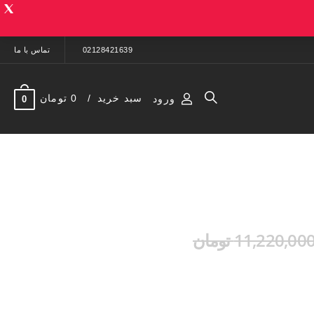
02128421639
تماس با ما
سبد خرید
0 تومان
ورود
0
11,220,00 تومان