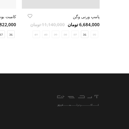
پامپ ورنی وگن
کامبت بو
6,684,000 تومان
11,140,000 تومان
15,822,000 ت
37
36
41
40
39
38
37
36
35