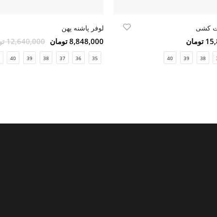
ت کشی
لوفر پاشنه پهن
ومان
8,848,000 تومان
12,640,000 تومان
40
39
38
37
36
35
40
39
38