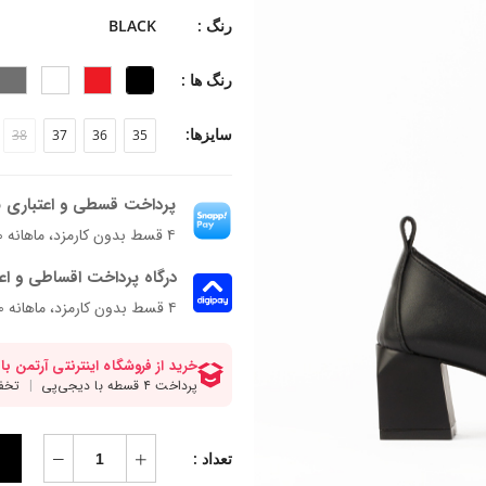
جنس زیره: میکرولایت
رنگ :
BLACK
جنس پاشنه: ای.بی.اس
ارتفاع پاشنه: 5 سانتی متر
رنگ ها :
فرم قالب: نوک مربعی با پنجه پهن
پاخور: سایز همیشگیتون رو انتخاب کنید.
سایزها:
38
37
36
35
پرداخت قسطی و اعتباری ب
۴ قسط بدون کارمزد، ماهانه ۲٬۵۱۲٬۰۰۰ تومان
درگاه پرداخت اقساطی و اع
۴ قسط بدون کارمزد، ماهانه 2,512,000 تومان
تعداد :