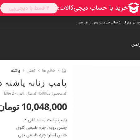
تمن
خانم ها
کفش
پاشنه
پامپ زنانه پاشنه 
کد محصول :
46096
کد مدل :
الفی - Elfie 2
10,048,000 تومان
پامپ پشت بسته الفی 2.
جنس رویه: چرم طبیعی گاوی
جنس آستر: چرم طبیعی بزی