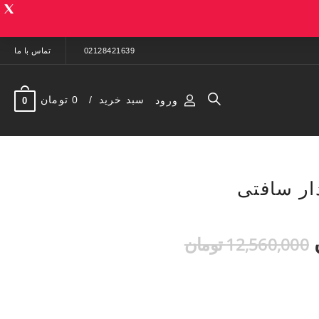
02128421639
تماس با ما
سبد خرید
0 تومان
ورود
0
دار سافتی
12,560,000 تومان