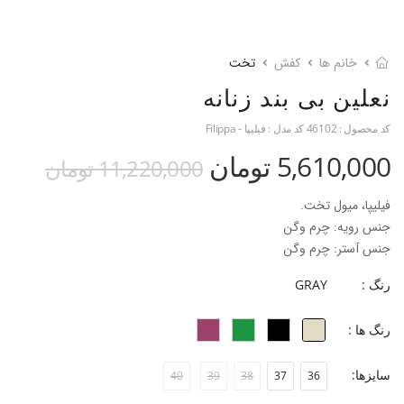
خانم ها
کفش
تخت
نعلین بی بند زنانه
کد محصول :
46102
کد مدل :
فیلیپا - Filippa
5,610,000 تومان
11,220,000 تومان
فیلیپا، میول تخت.
جنس رویه: چرم وگن
جنس آستر: چرم وگن
جنس زیره: تی.پی.یو
رنگ :
GRAY
جنس پاشنه: بخشی از زیره
ارتفاع پاشنه: 1 سانتی متر
رنگ ها :
فرم قالب: نوک مربعی با پنجه متوسط
پاخور: سایز همیشگیتون رو انتخاب کنید.
سایزها:
40
39
38
37
36